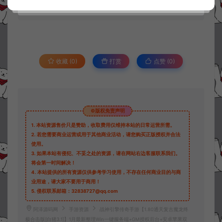
30
此资源下载价格为
星钻，请先
登录
收藏 (0)
打赏
点赞 (
0
)
©版权免责声明
1.
本站资源售价只是赞助，收取费用仅维持本站的日常运营所需。
2.
若您需要商业运营或用于其他商业活动，请您购买正版授权并合法
使用。
3.
如果本站有侵犯、不妥之处的资源，请在网站右边客服联系我们。
将会第一时间解决！
4.
本站提供的所有资源仅供参考学习使用，不存在任何商业目的与商
业用途，请大家不要用于商用！
5.
侵权联系邮箱：32838727@qq.com
阿泽源码网
手游资源
战神引擎传奇手游【1.80通天复古魔龙终
极合击版[白猪3.1]】1月最新整理Win一键服务端+GM授权后台+安卓苹果双