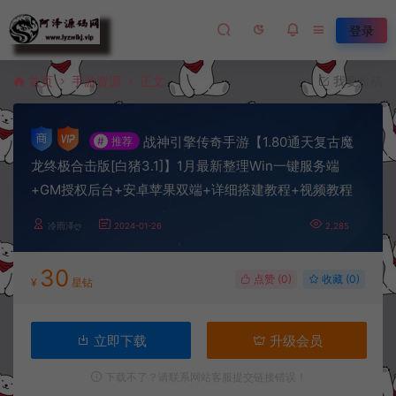
登录
首页
手游资源
正文
我要投稿
战神引擎传奇手游【1.80通天复古魔
#
推荐
龙终极合击版[白猪3.1]】1月最新整理Win一键服务端
+GM授权后台+安卓苹果双端+详细搭建教程+视频教程
冷雨泽ღ
2024-01-26
2,285
30
点赞 (
0
)
收藏 (0)
¥
星钻
立即下载
升级会员
下载不了？请联系网站客服提交链接错误！