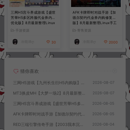
三网H5宫斗养成游戏【盛世
AFK卡牌即时对战手游【加
芳華H5多区跨服代金券内购
德尔契约代金券内购修复
优化版】8月最新整理Linux
版】8月最新整理Linux手工
手工服务端+CDK授权后台
服务端+前后端全套源码+CD
手游资源
寄售资源
+全资源安卓+详细搭建教程
K授权后台+安卓苹果双端
+视频教程
+详细搭建教程+视频教程
冷雨泽ღ
冷雨泽ღ
30
2000
猜你喜欢
三网H5游戏【九州长生衍H5内购版】8月最新整理Linux手工服务端+管理后台+GM授权后台+简易安卓客户端+详细搭建教程+视频教程
2026-08-07
MT3换皮MH【大梦一场2】8月最新整理Linux手工服务端+源码+管理后台+安卓苹果双端+详细搭建教程+视频教程
2026-08-07
三网H5宫斗养成游戏【盛世芳華H5多区跨服代金券内购优化版】8月最新整理Linux手工服务端+CDK授权后台+全资源安卓+详细搭建教程+视频教程
2026-08-05
AFK卡牌即时对战手游【加德尔契约代金券内购修复版】8月最新整理Linux手工服务端+前后端全套源码+CDK授权后台+安卓苹果双端+详细搭建教程+视频教程
2026-08-05
RED三端引擎传奇手游【2003我本沉默三职业】8月最新整理Win一键服务端+PC安卓+详细搭建教程
2026-08-04