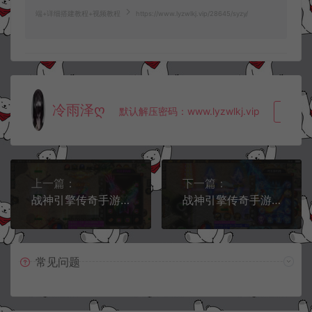
端+详细搭建教程+视频教程
https://www.lyzwlkj.vip/28645/syzy/
冷雨泽ღ
默认解压密码：www.lyzwlkj.vip
复制
上一篇：
下一篇：
战神引擎传奇手游【1.80至尊星王复古单职业三合一版[白猪3]】1月最新整理Win一键服务端+GM授权后台+安卓苹果双端+详细搭建教程+视频教程
战神引擎传奇手游【凡人修仙传奇单职业】1月最新整理Win一键服务端+GM授权后台+安卓苹果双端+详细搭建教程+视频教程
常见问题