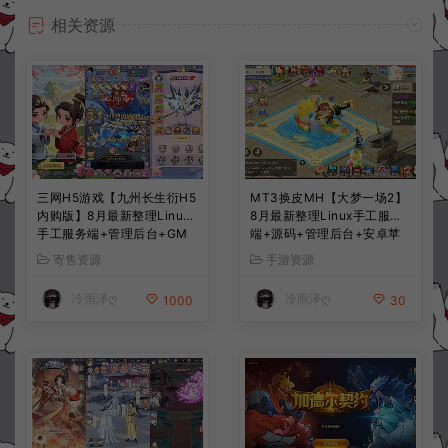
相关资源
三网H5游戏【九州长生衍H5
MT3换皮MH【大梦一场2】
内购版】8月最新整理Linux
8月最新整理Linux手工服务
手工服务端+管理后台+GM
端+源码+管理后台+安卓苹
授权后台+简易安卓客户端
果双端+详细搭建教程+视频
寄售资源
手游资源
+详细搭建教程+视频教程
教程
冷雨泽ღ
冷雨泽ღ
1000
30