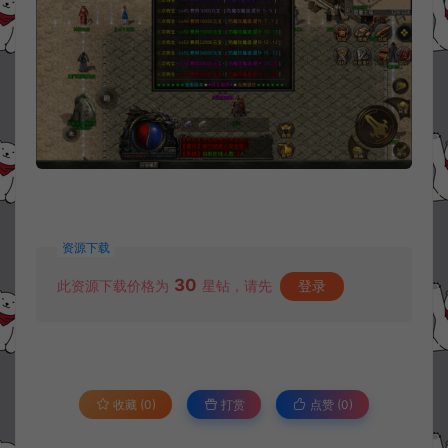
资源下载
30
此资源下载价格为
星钻，请先
登录
收藏 (0)
打赏
点赞 (
0
)