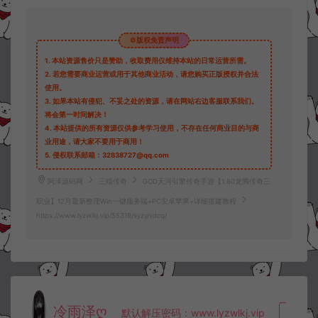
©版权免责声明
1.
本站资源售价只是赞助，收取费用仅维持本站的日常运营所需。
2.
若您需要商业运营或用于其他商业活动，请您购买正版授权并合法
使用。
3.
如果本站有侵犯、不妥之处的资源，请在网站右边客服联系我们。
将会第一时间解决！
4.
本站提供的所有资源仅供参考学习使用，不存在任何商业目的与商
业用途，请大家不要用于商用！
5.
侵权联系邮箱：32838727@qq.com
阿泽源码网
三端传奇
GOD天河引擎传奇手游【1.80龙腾传奇三
职业】12月最新整理Win一键服务端+PC安卓苹果+详细搭建教程
https://www.lyzwlkj.vip/55319/syzy/sdcq/
冷雨泽ღ
默认解压密码：www.lyzwlkj.vip
复制