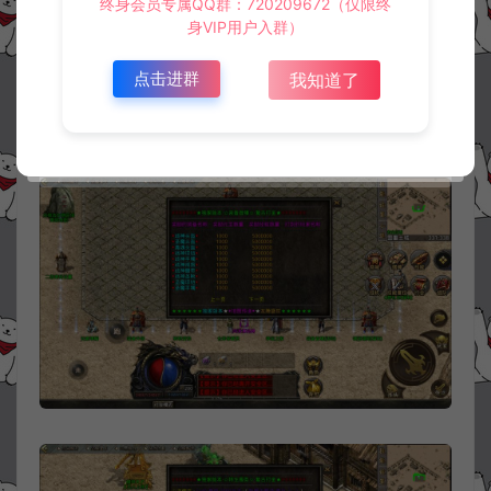
终身会员专属QQ群：720209672（仅限终
身VIP用户入群）
点击进群
我知道了