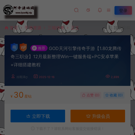
登录
首页
手游资源
三端传奇
正文
我要投稿
GOD天河引擎传奇手游【1.80龙腾传
#
推荐
奇三职业】12月最新整理Win一键服务端+PC安卓苹果
+详细搭建教程
冷雨泽ღ
2025-12-16
2,699
30
点赞 (
0
)
收藏 (0)
¥
星钻
立即下载
升级会员
下载不了？请联系网站客服提交链接错误！