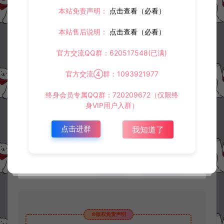
本站免责声明：
点击查看（必看）
本站售后说明：
点击查看（必看）
官方交流QQ群：620517548(已满)
官方交流④群：1093921977
资源下载
终身会员专属QQ群：720209672（仅限终
30
此资源下载价格为
星钻，请先
登录
身VIP用户入群）
点击进群
我知道了
收藏 (0)
打赏
点赞 (
3
)
©版权免责声明