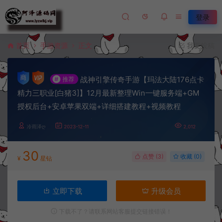
登录
首页
手游资源
正文
我要投稿
战神引擎传奇手游【玛法大陆176点卡
#
推荐
精力三职业[白猪3]】12月最新整理Win一键服务端+GM
授权后台+安卓苹果双端+详细搭建教程+视频教程
冷雨泽ღ
2023-12-11
2,012
30
点赞 (
3
)
收藏 (0)
¥
星钻
立即下载
升级会员
下载不了？请联系网站客服提交链接错误！