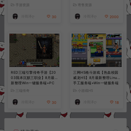
手工服务端+CDK授权后台
服务端+前后端全套源码+CD
手游资源
寄售资源
+全资源安卓+详细搭建教程
K授权后台+安卓苹果双端
+视频教程
+详细搭建教程+视频教程
冷雨泽ღ
冷雨泽ღ
30
2000
RED三端引擎传奇手游【20
三网H5格斗游戏【热血校园
03我本沉默三职业】8月最
威龙H5】8月最新整理Linux
新整理Win一键服务端+PC
手工服务端+Win一键服务端
安卓+详细搭建教程
+解压即玩+简易安卓客户端
三端传奇
小游戏H5
+详细搭建教程
冷雨泽ღ
冷雨泽ღ
30
18