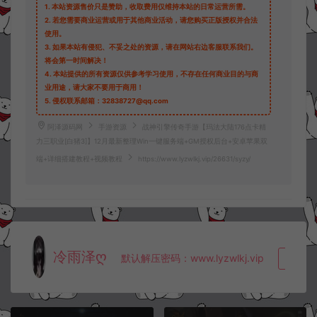
1.
本站资源售价只是赞助，收取费用仅维持本站的日常运营所需。
2.
若您需要商业运营或用于其他商业活动，请您购买正版授权并合法
使用。
3.
如果本站有侵犯、不妥之处的资源，请在网站右边客服联系我们。
将会第一时间解决！
4.
本站提供的所有资源仅供参考学习使用，不存在任何商业目的与商
业用途，请大家不要用于商用！
5.
侵权联系邮箱：32838727@qq.com
阿泽源码网
手游资源
战神引擎传奇手游【玛法大陆176点卡精
力三职业[白猪3]】12月最新整理Win一键服务端+GM授权后台+安卓苹果双
端+详细搭建教程+视频教程
https://www.lyzwlkj.vip/26631/syzy/
冷雨泽ღ
默认解压密码：www.lyzwlkj.vip
复制