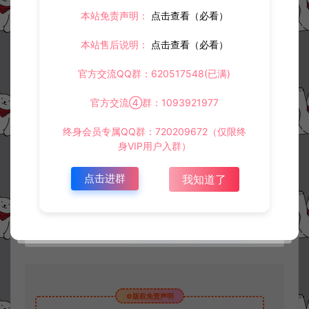
本站免责声明：
点击查看（必看）
本站售后说明：
点击查看（必看）
官方交流QQ群：620517548(已满)
官方交流④群：1093921977
资源下载
终身会员专属QQ群：720209672（仅限终
30
此资源下载价格为
星钻，请先
登录
身VIP用户入群）
点击进群
我知道了
收藏 (0)
打赏
点赞 (
0
)
©版权免责声明