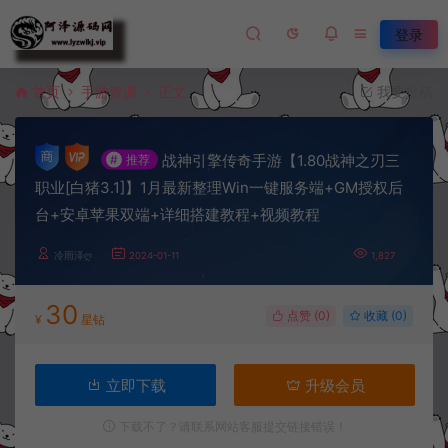
登录
首页
手游资源
正文
我要投稿
战神引擎传奇手游【1.80战神之刃三
#
推荐
职业[白猪3.1]】1月最新整理Win一键服务端+GM授权后
台+安卓苹果双端+详细搭建教程+视频教程
冷雨泽ღ
2024-01-11
1,827
30
点赞 (
0
)
收藏 (0)
¥
星钻
立即下载
升级会员
下载不了？请联系网站客服提交链接错误！