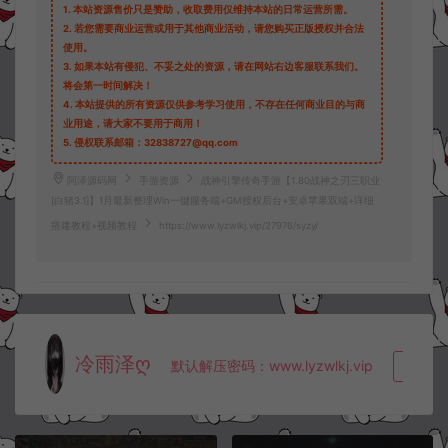
1.
本站资源售价只是赞助，收取费用仅维持本站的日常运营所需。
2.
若您需要商业运营或用于其他商业活动，请您购买正版授权并合法
使用。
3.
如果本站有侵犯、不妥之处的资源，请在网站右边客服联系我们。
将会第一时间解决！
4.
本站提供的所有资源仅供参考学习使用，不存在任何商业目的与商
业用途，请大家不要用于商用！
5.
侵权联系邮箱：32838727@qq.com
阿泽源码网
手游资源
战神引擎传奇手游【1.80战神之刃三职业
[白猪3.1]】1月最新整理Win一键服务端+GM授权后台+安卓苹果双端+详细
搭建教程+视频教程
https://www.lyzwlkj.vip/27976/syzy/
冷雨泽ღ
默认解压密码：www.lyzwlkj.vip
复制