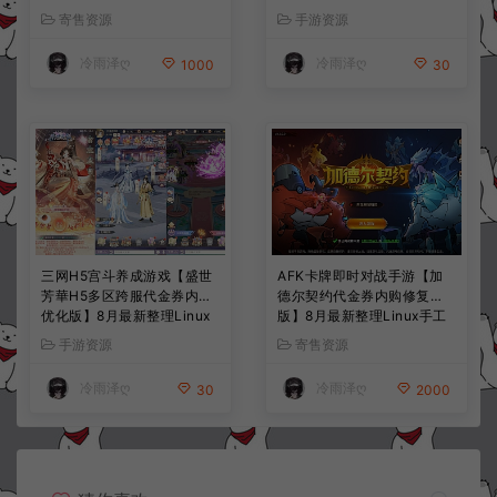
授权后台+简易安卓客户端
果双端+详细搭建教程+视频
寄售资源
手游资源
+详细搭建教程+视频教程
教程
冷雨泽ღ
冷雨泽ღ
1000
30
三网H5宫斗养成游戏【盛世
AFK卡牌即时对战手游【加
芳華H5多区跨服代金券内购
德尔契约代金券内购修复
优化版】8月最新整理Linux
版】8月最新整理Linux手工
手工服务端+CDK授权后台
服务端+前后端全套源码+CD
手游资源
寄售资源
+全资源安卓+详细搭建教程
K授权后台+安卓苹果双端
+视频教程
+详细搭建教程+视频教程
冷雨泽ღ
冷雨泽ღ
30
2000