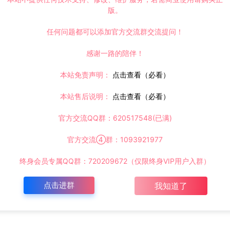
版。
任何问题都可以添加官方交流群交流提问！
感谢一路的陪伴！
本站免责声明：
点击查看（必看）
本站售后说明：
点击查看（必看）
官方交流QQ群：620517548(已满)
官方交流④群：1093921977
终身会员专属QQ群：720209672（仅限终身VIP用户入群）
点击进群
我知道了