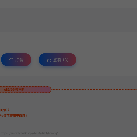
打赏
点赞 (
3
)
©版权免责声明
时间解决！
请大家不要用于商用！
https://www.lyzwlkj.vip/4780/dzht/brmcq/