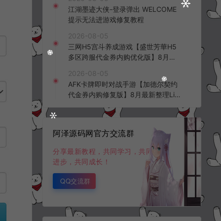
频教程
江湖墨迹大侠-登录弹出 WELCOME
提示无法进游戏修复教程
2026-08-05
三网H5宫斗养成游戏【盛世芳華H5
多区跨服代金券内购优化版】8月最
新整理Linux手工服务端+CDK授权后
2026-08-05
台+全资源安卓+详细搭建教程+视频
AFK卡牌即时对战手游【加德尔契约
教程
代金券内购修复版】8月最新整理Lin
ux手工服务端+前后端全套源码+CD
K授权后台+安卓苹果双端+详细搭建
教程+视频教程
阿泽源码网官方交流群
分享最新教程，共同学习，共同
进步，共同成长！
QQ交流群