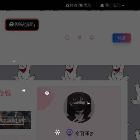
终身VIP优惠
关于我们
网站源码
登录
我要投稿
金钱
lkj.vip
升级会员
冷雨泽ღ