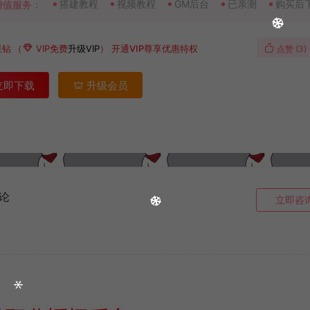
搭建教程
视频教程
GM后台
已亲测
购买后
增值服务：
星钻
（
VIP免费
升级VIP
）
开通VIP尊享优惠特权
点赞 (
3
)
立即下载
升级会员
论
立即咨