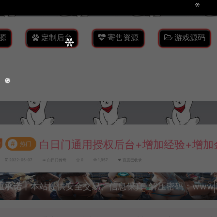
源
定制后台
寄售资源
游戏源码
白日门通用授权后台+增加经验+增加
#
热门
2022-05-07
白日门传奇
0
1,957
百度已收录
重承诺
丨本站提供安全交易、信息保真! 解压密码：www.lyzw