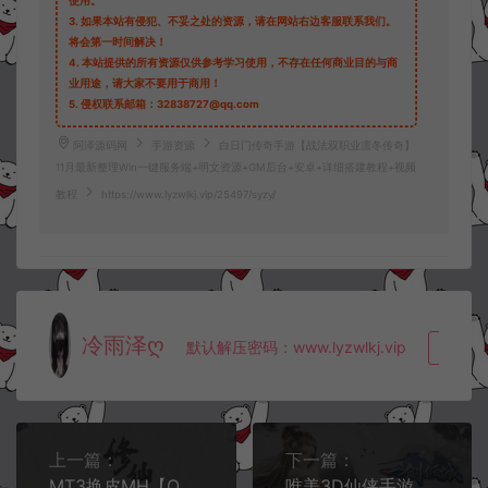
使用。
3.
如果本站有侵犯、不妥之处的资源，请在网站右边客服联系我们。
将会第一时间解决！
4.
本站提供的所有资源仅供参考学习使用，不存在任何商业目的与商
业用途，请大家不要用于商用！
5.
侵权联系邮箱：32838727@qq.com
阿泽源码网
手游资源
白日门传奇手游【战法双职业凛冬传奇】
11月最新整理Win一键服务端+明文资源+GM后台+安卓+详细搭建教程+视频
教程
https://www.lyzwlkj.vip/25497/syzy/
冷雨泽ღ
默认解压密码：www.lyzwlkj.vip
复制
上一篇：
下一篇：
MT3换皮MH【Q版修仙西游】11月最新整理Linux手工服务端+配套源码+管理后台+GM后台+安卓苹果双端+详细搭建教程+视频教程
唯美3D仙侠手游【一剑倾城多区版】11月最新整理Linux手工服务端+本地注册验证+管理后台+GM授权后台+安卓苹果双端+详细搭建教程+视频教程