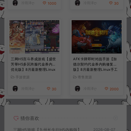
冷雨泽ღ
冷雨泽ღ
1000
30
三网H5宫斗养成游戏【盛世
AFK卡牌即时对战手游【加
芳華H5多区跨服代金券内购
德尔契约代金券内购修复
优化版】8月最新整理Linux
版】8月最新整理Linux手工
手工服务端+CDK授权后台
服务端+前后端全套源码+CD
手游资源
寄售资源
+全资源安卓+详细搭建教程
K授权后台+安卓苹果双端
+视频教程
+详细搭建教程+视频教程
冷雨泽ღ
冷雨泽ღ
30
2000
猜你喜欢
三网H5游戏【九州长生衍H5内购版】8月最新整理Linux手工服务端+管理后台+GM授权后台+简易安卓客户端+详细搭建教程+视频教程
2026-08-07