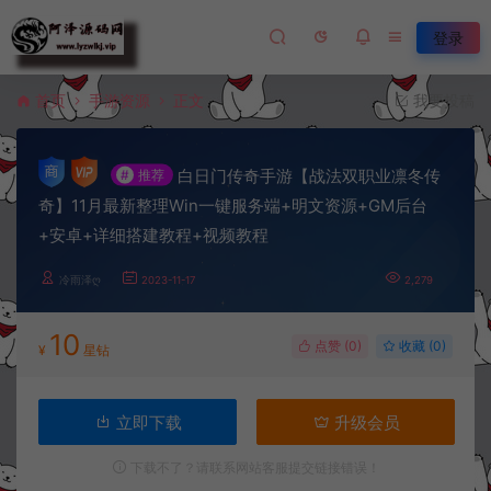
登录
首页
手游资源
正文
我要投稿
白日门传奇手游【战法双职业凛冬传
#
推荐
奇】11月最新整理Win一键服务端+明文资源+GM后台
+安卓+详细搭建教程+视频教程
冷雨泽ღ
2023-11-17
2,279
10
点赞 (
0
)
收藏 (0)
¥
星钻
立即下载
升级会员
下载不了？请联系网站客服提交链接错误！