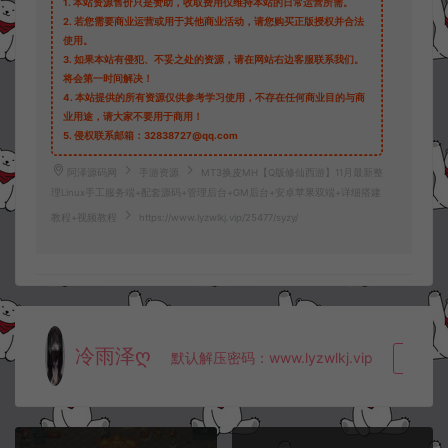
1.
本站资源售价只是赞助，收取费用仅维持本站的日常运营所需。
2.
若您需要商业运营或用于其他商业活动，请您购买正版授权并合法
使用。
3.
如果本站有侵犯、不妥之处的资源，请在网站右边客服联系我们。
将会第一时间解决！
4.
本站提供的所有资源仅供参考学习使用，不存在任何商业目的与商
业用途，请大家不要用于商用！
5.
侵权联系邮箱：32838727@qq.com
阿泽源码网
手游资源
MT3换皮MH【Q版修仙西游】11月最新整
理Linux手工服务端+配套源码+管理后台+GM后台+安卓苹果双端+详细搭建
教程+视频教程
https://www.lyzwlkj.vip/25477/syzy/
冷雨泽ღ
默认解压密码：www.lyzwlkj.vip
复制