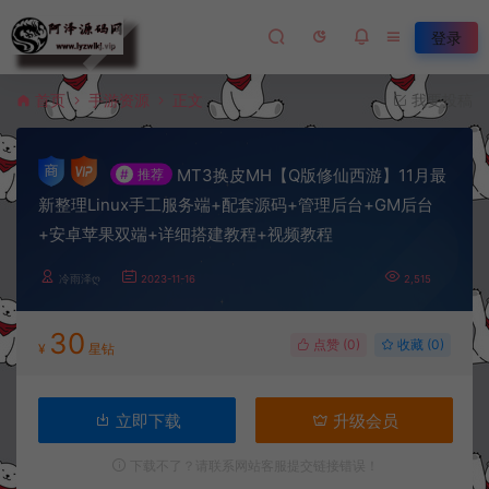
登录
首页
手游资源
正文
我要投稿
MT3换皮MH【Q版修仙西游】11月最
#
推荐
新整理Linux手工服务端+配套源码+管理后台+GM后台
+安卓苹果双端+详细搭建教程+视频教程
冷雨泽ღ
2023-11-16
2,515
30
点赞 (
0
)
收藏 (0)
¥
星钻
立即下载
升级会员
下载不了？请联系网站客服提交链接错误！