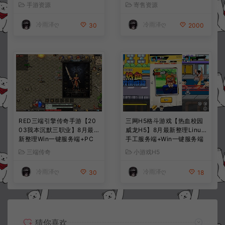
手工服务端+CDK授权后台
服务端+前后端全套源码+CD
手游资源
寄售资源
+全资源安卓+详细搭建教程
K授权后台+安卓苹果双端
+视频教程
+详细搭建教程+视频教程
冷雨泽ღ
冷雨泽ღ
30
2000
RED三端引擎传奇手游【20
三网H5格斗游戏【热血校园
03我本沉默三职业】8月最
威龙H5】8月最新整理Linux
新整理Win一键服务端+PC
手工服务端+Win一键服务端
安卓+详细搭建教程
+解压即玩+简易安卓客户端
三端传奇
小游戏H5
+详细搭建教程
冷雨泽ღ
冷雨泽ღ
30
18
猜你喜欢