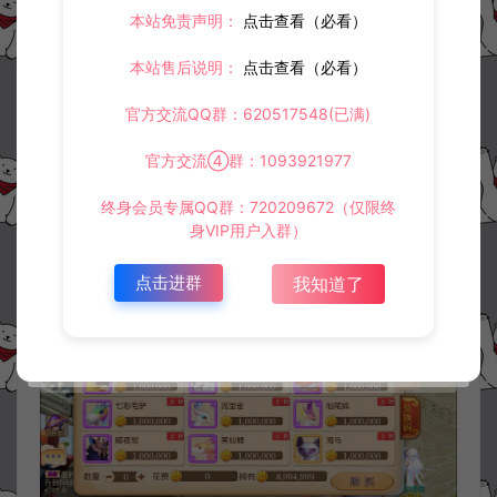
本站免责声明：
点击查看（必看）
本站售后说明：
点击查看（必看）
官方交流QQ群：620517548(已满)
官方交流④群：1093921977
终身会员专属QQ群：720209672（仅限终
身VIP用户入群）
点击进群
我知道了