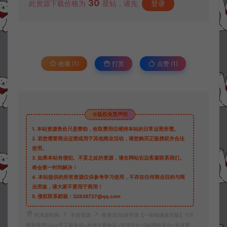
30
此资源下载价格为
星钻，请先
登录
收藏 (1)
打赏
点赞 (
1
)
©版权免责声明
1.
本站资源售价只是赞助，收取费用仅维持本站的日常运营所需。
2.
若您需要商业运营或用于其他商业活动，请您购买正版授权并合法
使用。
3.
如果本站有侵犯、不妥之处的资源，请在网站右边客服联系我们。
将会第一时间解决！
4.
本站提供的所有资源仅供参考学习使用，不存在任何商业目的与商
业用途，请大家不要用于商用！
5.
侵权联系邮箱：32838727@qq.com
阿泽源码网
手游资源
唯美3D仙侠手游【一剑倾城多区版】11月
最新整理Linux手工服务端+本地注册验证+管理后台+GM授权后台+安卓苹