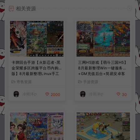
相关资源
卡牌回合手游【火影忍者-黑
三网H5游戏【萌斗三国H5】
金荣耀多区跨服平台币内购
8月最新整理Win一键服务端
版】8月最新整理Linux手工
+GM充值后台+简易安卓客
服务端+CDK授权后台+安卓
户端+详细搭建教程+视频教
寄售资源
手游资源
+详细搭建教程+视频教程
程
冷雨泽ღ
冷雨泽ღ
2000
30