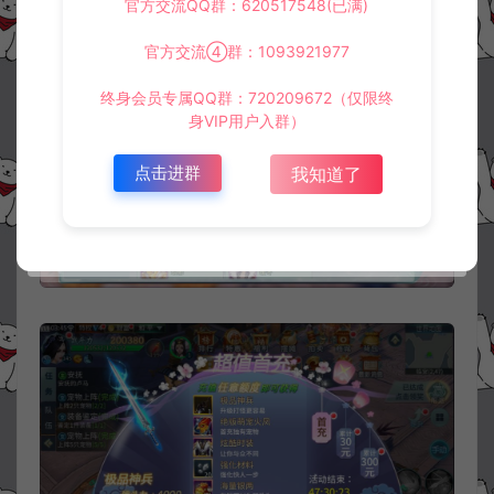
官方交流QQ群：620517548(已满)
官方交流④群：1093921977
终身会员专属QQ群：720209672（仅限终
身VIP用户入群）
点击进群
我知道了