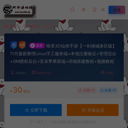
登录
首页
手游资源
正文
我要投稿
唯美3D仙侠手游【一剑倾城多区版】
#
推荐
11月最新整理Linux手工服务端+本地注册验证+管理后台
+GM授权后台+安卓苹果双端+详细搭建教程+视频教程
冷雨泽ღ
2023-11-17
2,913
30
点赞 (
1
)
收藏 (1)
¥
星钻
立即下载
升级会员
下载不了？请联系网站客服提交链接错误！