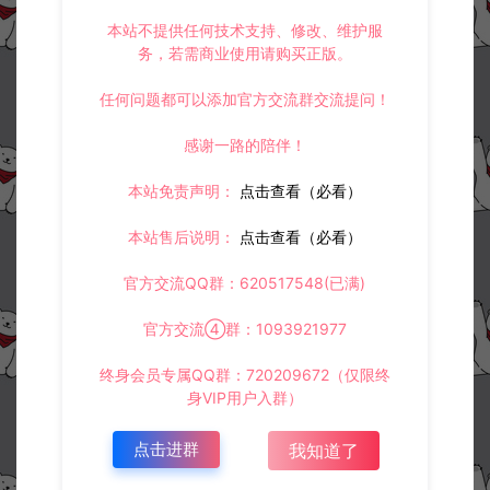
本站不提供任何技术支持、修改、维护服
务，若需商业使用请购买正版。
资源下载
任何问题都可以添加官方交流群交流提问！
30
此资源下载价格为
星钻，请先
登录
感谢一路的陪伴！
本站免责声明：
点击查看（必看）
收藏 (2)
打赏
点赞 (
0
)
本站售后说明：
点击查看（必看）
官方交流QQ群：620517548(已满)
官方交流④群：1093921977
©版权免责声明
终身会员专属QQ群：720209672（仅限终
1.
本站资源售价只是赞助，收取费用仅维持本站的日常运营所需。
身VIP用户入群）
2.
若您需要商业运营或用于其他商业活动，请您购买正版授权并合法
使用。
3.
如果本站有侵犯、不妥之处的资源，请在网站右边客服联系我们。
点击进群
我知道了
将会第一时间解决！
4.
本站提供的所有资源仅供参考学习使用，不存在任何商业目的与商