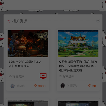
相关资源
3DMMORPG端游【龙之
Q萌卡牌回合手游【法兰城的
谷】全套源代码
回忆】全套服务端源码+客户
端源码+策划文档
寄售资源
游戏源码
thanh
冷雨泽ღ
3000
30