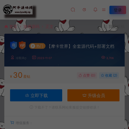
登录
首页
游戏源码
正文
我要投稿
【摩卡世界】全套源代码+部署文档
#
热门
冷雨泽ღ
2023-11-07
3,706
30
点赞 (
0
)
收藏 (2)
¥
星钻
立即下载
升级会员
下载不了？请联系网站客服提交链接错误！
增值服务：