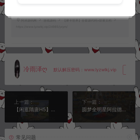
业用途，请大家不要用于商用！
5.
侵权联系邮箱：32838727@qq.com
阿泽源码网
游戏源码
【摩卡世界】全套源代码+部署文档
https://www.lyzwlkj.vip/24985/yxym/
冷雨泽ღ
默认解压密码：www.lyzwlkj.vip
复制
上一篇：
下一篇：
【闲逛隋唐H5】全套源码+工具+部署文档+客户端编译视频教程
圆梦全明星阿拉德PK版-客户端源码
常见问题