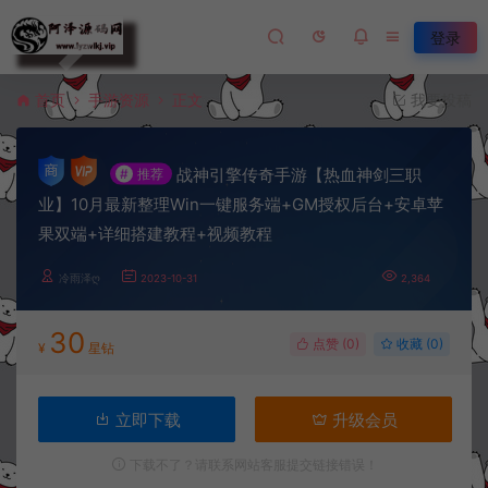
登录
首页
手游资源
正文
我要投稿
战神引擎传奇手游【热血神剑三职
#
推荐
业】10月最新整理Win一键服务端+GM授权后台+安卓苹
果双端+详细搭建教程+视频教程
冷雨泽ღ
2023-10-31
2,364
30
点赞 (
0
)
收藏 (0)
¥
星钻
立即下载
升级会员
下载不了？请联系网站客服提交链接错误！