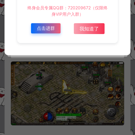
终身会员专属QQ群：720209672（仅限终
身VIP用户入群）
点击进群
我知道了