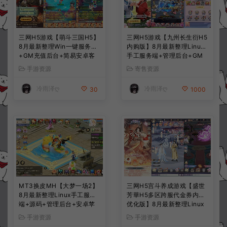
三网H5游戏【萌斗三国H5】
三网H5游戏【九州长生衍H5
8月最新整理Win一键服务端
内购版】8月最新整理Linux
+GM充值后台+简易安卓客
手工服务端+管理后台+GM
户端+详细搭建教程+视频教
授权后台+简易安卓客户端
手游资源
寄售资源
程
+详细搭建教程+视频教程
冷雨泽ღ
冷雨泽ღ
30
1000
MT3换皮MH【大梦一场2】
三网H5宫斗养成游戏【盛世
8月最新整理Linux手工服务
芳華H5多区跨服代金券内购
端+源码+管理后台+安卓苹
优化版】8月最新整理Linux
果双端+详细搭建教程+视频
手工服务端+CDK授权后台
手游资源
手游资源
教程
+全资源安卓+详细搭建教程