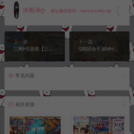
冷雨泽ღ
默认解压密码：www.lyzwlkj.vip
复制
上一篇：
下一篇：
三网H5游戏【三国创世纪H5】10月最新整理Win一键服务端+多区+GM授权后台+详细搭建教程
Q萌回合手游MH诛仙【醉月梦诛14职业】5月最新整理Linux手工服务端+本地IP验证+GM后台+安卓苹果双端+详细搭建教程+视频教程
常见问题
相关资源