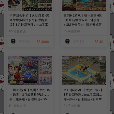
卡牌回合手游【火影忍者-黑
三网H5游戏【萌斗三国H5】
金荣耀多区跨服平台币内购
8月最新整理Win一键服务端
版】8月最新整理Linux手工
+GM充值后台+简易安卓客
服务端+CDK授权后台+安卓
户端+详细搭建教程+视频教
寄售资源
手游资源
+详细搭建教程+视频教程
程
冷雨泽ღ
冷雨泽ღ
2000
30
三网H5游戏【九州长生衍H5
MT3换皮MH【大梦一场2】
内购版】8月最新整理Linux
8月最新整理Linux手工服务
手工服务端+管理后台+GM
端+源码+管理后台+安卓苹
授权后台+简易安卓客户端
果双端+详细搭建教程+视频
寄售资源
手游资源
+详细搭建教程+视频教程
教程