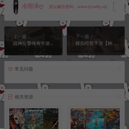
冷雨泽ღ
默认解压密码：www.lyzwlkj.vip
复制
上一篇：
下一篇：
战神引擎传奇手游【1.76完美复古三职业小兰免授权版】8月最新整理Win一键服务端+GM授权后台+安卓苹果双端+详细搭建教程+视频教程
模拟经营手游【种X新僚属三国版】8月最新整理Linux手工服务端+管理后台+GM授权后台+安卓苹果双端+详细搭建教程
常见问题
相关资源