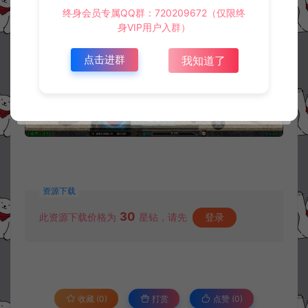
终身会员专属QQ群：720209672（仅限终
身VIP用户入群）
点击进群
我知道了
资源下载
30
此资源下载价格为
星钻，请先
登录
收藏 (0)
打赏
点赞 (
0
)