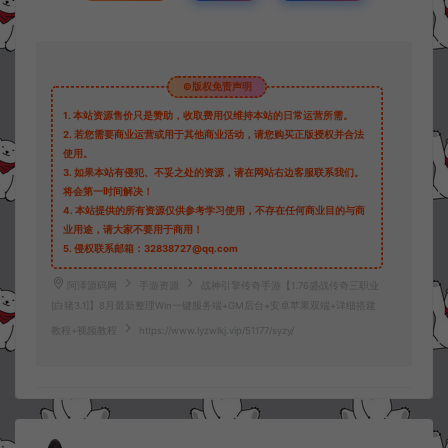
©版权免责声明
1.
本站资源售价只是赞助，收取费用仅维持本站的日常运营所需。
2.
若您需要商业运营或用于其他商业活动，请您购买正版授权并合法
使用。
3.
如果本站有侵犯、不妥之处的资源，请在网站右边客服联系我们。
将会第一时间解决！
4.
本站提供的所有资源仅供参考学习使用，不存在任何商业目的与商
业用途，请大家不要用于商用！
5.
侵权联系邮箱：32838727@qq.com
阿泽源码网
手游资源
战神引擎传奇手游【1.76盛战传奇三职业
[白猪3.1]】8月最新整理Win一键服务端+GM后台+安卓苹果双端+详细搭建
教程+视频教程
https://www.lyzwlkj.vip/51177/syzy/