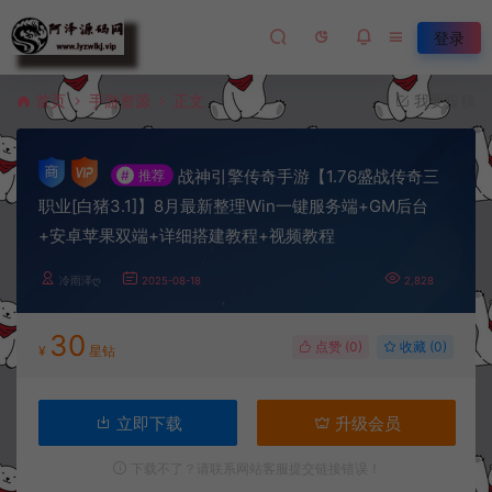
登录
首页
手游资源
正文
我要投稿
战神引擎传奇手游【1.76盛战传奇三
#
推荐
职业[白猪3.1]】8月最新整理Win一键服务端+GM后台
+安卓苹果双端+详细搭建教程+视频教程
冷雨泽ღ
2025-08-18
2,828
30
点赞 (
0
)
收藏 (0)
¥
星钻
立即下载
升级会员
下载不了？请联系网站客服提交链接错误！