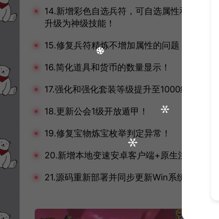
14.新增彩色自选兵符，可自选属性和技能
升级为神级技能！
15.修复兵符精炼不增加属性的问题，每次精
16.简化道具和货币的数量显示！
17.强化和强化套装等级提升至1000级！
18.更新公会1级开放遁甲！
19.修复宝物炼宝枚举判定异常！
20.新增本地变速安卓客户端+原生注册验证
21.源码重新部署并同步更新Win系统一键端