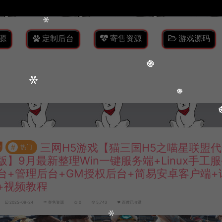
源
定制后台
寄售资源
游戏源码
三网H5游戏【猫三国H5之喵星联盟
#
热门
版】9月最新整理Win一键服务端+Linux手工
台+管理后台+GM授权后台+简易安卓客户端+
+视频教程
2025-09-24
寄售资源
0
5,743
百度已收录