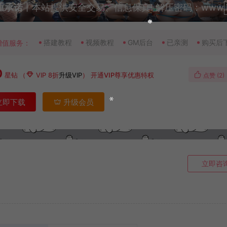
重承诺
丨本站提供安全交易、信息保真! 解压密码：www.lyzw
搭建教程
视频教程
GM后台
已亲测
购买后
增值服务：
0
星钻
（
VIP 8折
升级VIP
）
开通VIP尊享优惠特权
点赞 (
2
)
立即下载
升级会员
立即咨