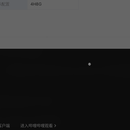
示配置
4H8G