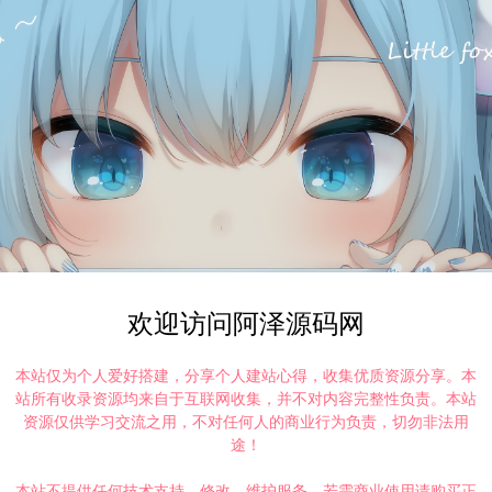
限时神将宝箱、已添加到日常任务、周常任务、日常活跃
武将副本掉落公益宝箱！
3点结束！
功能！
欢迎访问阿泽源码网
等商店！
本站仅为个人爱好搭建，分享个人建站心得，收集优质资源分享。本
能后台发放道具或者内充直购激活），后台发放之后，无需
站所有收录资源均来自于互联网收集，并不对内容完整性负责。本站
登录邮件自动发放1万猫币！
资源仅供学习交流之用，不对任何人的商业行为负责，切勿非法用
途！
信仰、物连、法连等技能（初级到神级全修复）！
本站不提供任何技术支持、修改、维护服务，若需商业使用请购买正