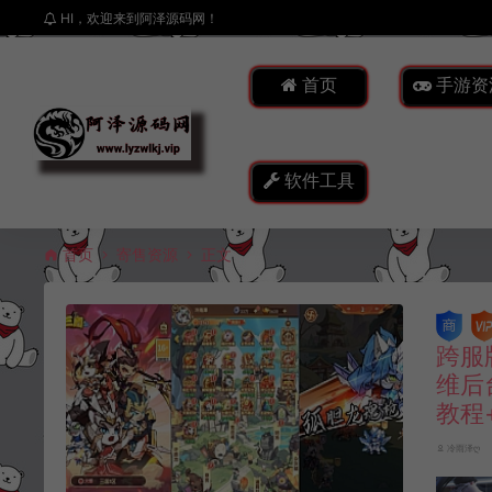
HI，欢迎来到阿泽源码网！
首页
手游资
软件工具
首页
寄售资源
正文
跨服
维后
教程
冷雨泽ღ