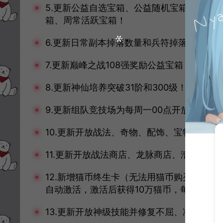
5.更新公益自选宝箱、公益随机宝箱、公益
箱、周常活跃宝箱！
6.更新日常副本掉落数量和兵符掉落概率，
7.更新巅峰之战108强奖励公益宝箱！
8.更新神仙培养突破31阶和300级！
9.更新组队竞技场为每周一00点开放，周日2
10.更新开放战法、奇物、配饰、宝物炼宝等
11.更新开放战法商店、龙脉商店、漕运商店
12.新增猫币终生卡（无法用猫币购买，只
自动激活，激活后获得10万猫币，每日首次
13.更新开放神级技能并修复不屈、冲击、