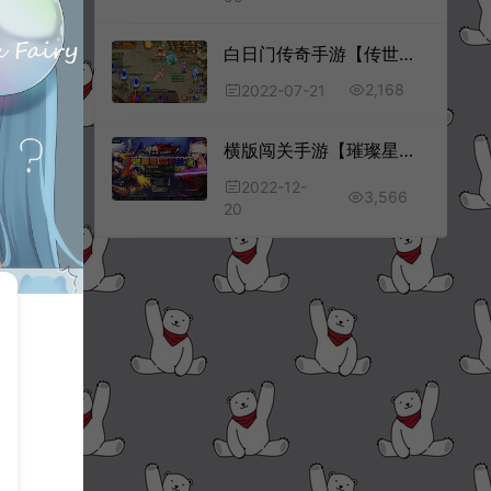
宝
白日门传奇手游【传世之怒单职业】7月最新整理Win一键服务端+二大陆+GM后台+安卓+详细搭建教程
2,168
2022-07-21
横版闯关手游【璀璨星空阿拉德】12月最新整理Linux手工服务端+全套二三觉源码+中文表+总后台+GM授权后台+安卓+详细搭建教程
2022-12-
3,566
20
使用