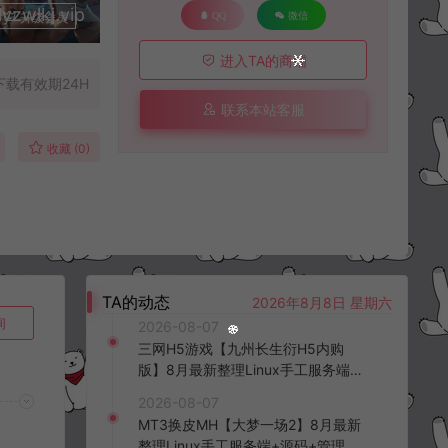
lkj.vip
升级会员
QQ
微信
进入TA的商铺
下载有效期24H
联系本站客服
收藏 (0)
TA的动态
2026年8月8日 星期六
询
2026-08-07
三网H5游戏【九州长生衍H5内购
版】8月最新整理Linux手工服务端
+管理后台+GM授权后台+简易安卓
2026-08-07
客户端+详细搭建教程+视频教程
MT3换皮MH【大梦一场2】8月最新
整理Linux手工服务端+源码+管理后