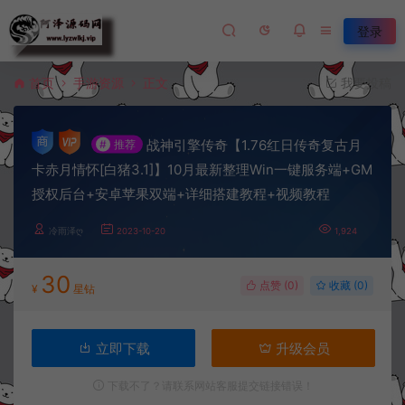
登录
首页
手游资源
正文
我要投稿
战神引擎传奇【1.76红日传奇复古月
#
推荐
卡赤月情怀[白猪3.1]】10月最新整理Win一键服务端+GM
授权后台+安卓苹果双端+详细搭建教程+视频教程
冷雨泽ღ
2023-10-20
1,924
30
点赞 (
0
)
收藏 (0)
¥
星钻
立即下载
升级会员
下载不了？请联系网站客服提交链接错误！