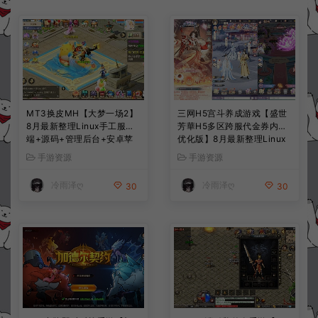
MT3换皮MH【大梦一场2】
三网H5宫斗养成游戏【盛世
8月最新整理Linux手工服务
芳華H5多区跨服代金券内购
端+源码+管理后台+安卓苹
优化版】8月最新整理Linux
果双端+详细搭建教程+视频
手工服务端+CDK授权后台
手游资源
手游资源
教程
+全资源安卓+详细搭建教程
+视频教程
冷雨泽ღ
冷雨泽ღ
30
30