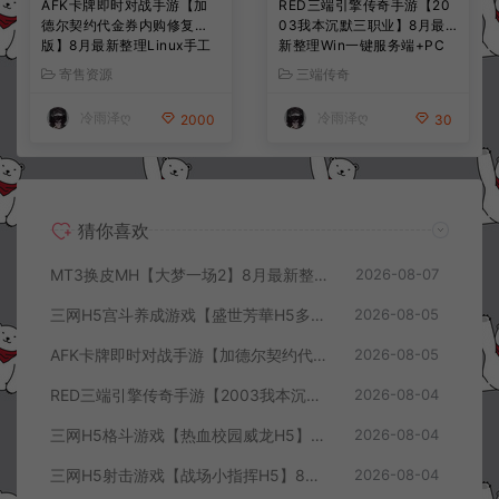
AFK卡牌即时对战手游【加
RED三端引擎传奇手游【20
德尔契约代金券内购修复
03我本沉默三职业】8月最
版】8月最新整理Linux手工
新整理Win一键服务端+PC
服务端+前后端全套源码+CD
安卓+详细搭建教程
寄售资源
三端传奇
K授权后台+安卓苹果双端
+详细搭建教程+视频教程
冷雨泽ღ
冷雨泽ღ
2000
30
猜你喜欢
MT3换皮MH【大梦一场2】8月最新整理Linux手工服务端+源码+管理后台+安卓苹果双端+详细搭建教程+视频教程
2026-08-07
三网H5宫斗养成游戏【盛世芳華H5多区跨服代金券内购优化版】8月最新整理Linux手工服务端+CDK授权后台+全资源安卓+详细搭建教程+视频教程
2026-08-05
AFK卡牌即时对战手游【加德尔契约代金券内购修复版】8月最新整理Linux手工服务端+前后端全套源码+CDK授权后台+安卓苹果双端+详细搭建教程+视频教程
2026-08-05
RED三端引擎传奇手游【2003我本沉默三职业】8月最新整理Win一键服务端+PC安卓+详细搭建教程
2026-08-04
三网H5格斗游戏【热血校园威龙H5】8月最新整理Linux手工服务端+Win一键服务端+解压即玩+简易安卓客户端+详细搭建教程
2026-08-04
三网H5射击游戏【战场小指挥H5】8月最新整理Linux手工服务端+Win一键服务端+解压即玩+简易安卓客户端+详细搭建教程
2026-08-04