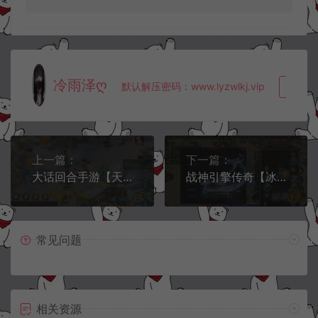
冷雨泽ღ
默认解压密码：www.lyzwlkj.vip
复制
上一篇：
下一篇：
大话回合手游【天空西游之南山西游】10月最新整理Linux手工服务端+加解密工具+管理后台+安卓苹果双端+详细搭建教程+视频教程
战神引擎传奇【冰雪战神至邪海神中变单职业】10月最新整理Win一键服务端+GM授权后台+安卓+详细搭建教程+视频教程
常见问题
相关资源