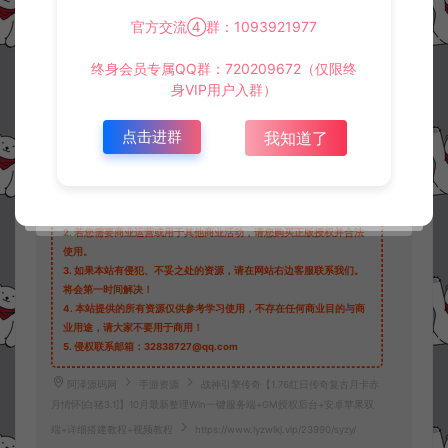
官方交流④群：1093921977
终身会员专属QQ群：720209672（仅限终
收藏 (0)
打赏
点赞 (
0
)
身VIP用户入群）
点击进群
我知道了
©版权免责声明
1.
本站资源售价只是赞助，收取费用仅维持本站的日常运营所需。
2.
若您需要商业运营或用于其他商业活动，请您购买正版授权并合法
使用。
3.
如果本站有侵犯、不妥之处的资源，请在网站右边客服联系我们。
将会第一时间解决！
4.
本站提供的所有资源仅供参考学习使用，不存在任何商业目的与商
业用途，请大家不要用于商用！
5.
侵权联系邮箱：32838727@qq.com
阿泽源码网
手游资源
战神引擎传奇【1.76红日传奇复古月卡赤
月情怀[白猪3.1]】10月最新整理Win一键服务端+GM授权后台+安卓苹果双
端+详细搭建教程+视频教程
https://www.lyzwlkj.vip/23990/syzy/