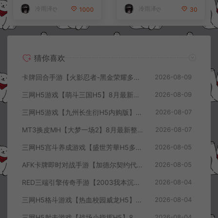
冷雨泽ღ
冷雨泽ღ
1000
30
猜你喜欢
卡牌回合手游【火影忍者-黑金荣耀多区跨服平台币内购版】8月最新整理Linux手工服务端+CDK授权后台+安卓+详细搭建教程+视频教程
2026-08-09
三网H5游戏【萌斗三国H5】8月最新整理Win一键服务端+GM充值后台+简易安卓客户端+详细搭建教程+视频教程
2026-08-09
三网H5游戏【九州长生衍H5内购版】8月最新整理Linux手工服务端+管理后台+GM授权后台+简易安卓客户端+详细搭建教程+视频教程
2026-08-07
MT3换皮MH【大梦一场2】8月最新整理Linux手工服务端+源码+管理后台+安卓苹果双端+详细搭建教程+视频教程
2026-08-07
三网H5宫斗养成游戏【盛世芳華H5多区跨服代金券内购优化版】8月最新整理Linux手工服务端+CDK授权后台+全资源安卓+详细搭建教程+视频教程
2026-08-05
AFK卡牌即时对战手游【加德尔契约代金券内购修复版】8月最新整理Linux手工服务端+前后端全套源码+CDK授权后台+安卓苹果双端+详细搭建教程+视频教程
2026-08-05
RED三端引擎传奇手游【2003我本沉默三职业】8月最新整理Win一键服务端+PC安卓+详细搭建教程
2026-08-04
三网H5格斗游戏【热血校园威龙H5】8月最新整理Linux手工服务端+Win一键服务端+解压即玩+简易安卓客户端+详细搭建教程
2026-08-04
三网H5射击游戏【战场小指挥H5】8月最新整理Linux手工服务端+Win一键服务端+解压即玩+简易安卓客户端+详细搭建教程
2026-08-04