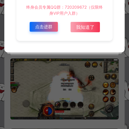
终身会员专属QQ群：720209672（仅限终
身VIP用户入群）
点击进群
我知道了