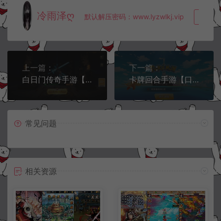
冷雨泽ღ
默认解压密码：www.lyzwlkj.vip
复制
上一篇：
下一篇：
白日门传奇手游【刀光剑影多区跨服修复版】11月最新整理Win一键服务端+管理后台+GM授权后台+安卓+详细搭建教程+视频教程
卡牌回合手游【口袋妖怪之萌妖出没】11月最新整理Win一键服务端+CDK授权后台+安卓+详细搭建教程+视频教程
常见问题
相关资源