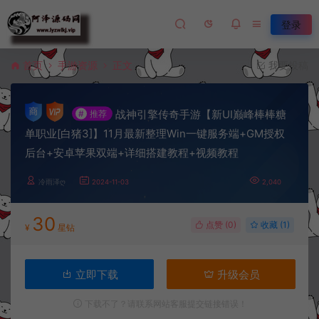
登录
首页
手游资源
正文
我要投稿
战神引擎传奇手游【新UI巅峰棒棒糖
#
推荐
单职业[白猪3]】11月最新整理Win一键服务端+GM授权
后台+安卓苹果双端+详细搭建教程+视频教程
冷雨泽ღ
2024-11-03
2,040
30
点赞 (
0
)
收藏 (1)
¥
星钻
立即下载
升级会员
下载不了？请联系网站客服提交链接错误！