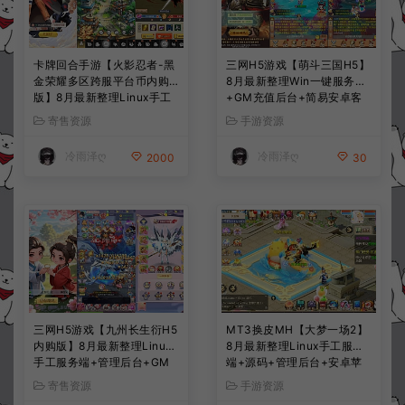
卡牌回合手游【火影忍者-黑
三网H5游戏【萌斗三国H5】
金荣耀多区跨服平台币内购
8月最新整理Win一键服务端
版】8月最新整理Linux手工
+GM充值后台+简易安卓客
服务端+CDK授权后台+安卓
户端+详细搭建教程+视频教
寄售资源
手游资源
+详细搭建教程+视频教程
程
冷雨泽ღ
冷雨泽ღ
2000
30
三网H5游戏【九州长生衍H5
MT3换皮MH【大梦一场2】
内购版】8月最新整理Linux
8月最新整理Linux手工服务
手工服务端+管理后台+GM
端+源码+管理后台+安卓苹
授权后台+简易安卓客户端
果双端+详细搭建教程+视频
寄售资源
手游资源
+详细搭建教程+视频教程
教程