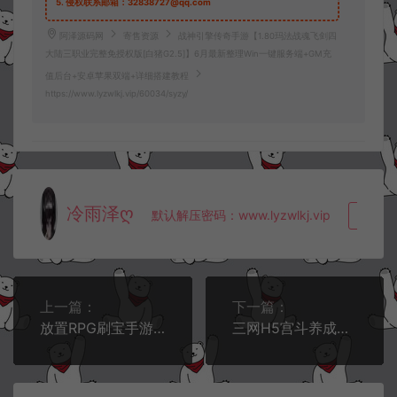
5.
侵权联系邮箱：32838727@qq.com
阿泽源码网
寄售资源
战神引擎传奇手游【1.80玛法战魂飞剑四
大陆三职业完整免授权版[白猪G2.5]】6月最新整理Win一键服务端+GM充
值后台+安卓苹果双端+详细搭建教程
https://www.lyzwlkj.vip/60034/syzy/
冷雨泽ღ
默认解压密码：www.lyzwlkj.vip
复制
上一篇：
下一篇：
放置RPG刷宝手游【英雄有閃S1蚀梦之境三职业代金券内购版】6月最新整理Linux手工服务端+管理后台+代理后台+安卓苹果双端+详细搭建教程+视频教程
三网H5宫斗养成游戏【盛世芳華H5多区跨服内购版】6月最新整理Linux手工服务端+全套前后端源码+CDK授权后台+简易安卓客户端+详细搭建教程+视频教程