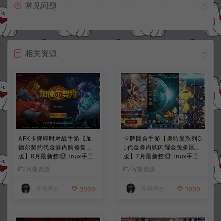
常见问题
相关资源
AFK卡牌即时对战手游【加
卡牌回合手游【奥特曼系列O
德尔契约代金券内购修复
L代金券内购闪耀金兔多区
版】8月最新整理Linux手工
版】7月最新整理Linux手工
服务端+前后端全套源码+CD
服务端+加解密工具+CDK授
寄售资源
寄售资源
K授权后台+安卓苹果双端
权后台+安卓+详细搭建教程
+详细搭建教程+视频教程
+视频教程
冷雨泽ღ
冷雨泽ღ
2000
1000