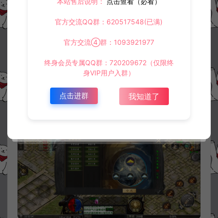
本站售后说明：
点击查看（必看）
官方交流QQ群：620517548(已满)
官方交流④群：1093921977
终身会员专属QQ群：720209672（仅限终
身VIP用户入群）
点击进群
我知道了