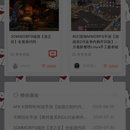
3DMMORPG端游【龙之
科幻冒险MMORPG手游【源
谷】全套源代码
战役2代金券内购开区版】7
月最新整理Linux手工服务端
+配套源码+多功能管理后台
寄售资源
寄售资源
+支付后台+CDK授权后台
+安卓+详细搭建教程+视频
thanh
冷雨泽ღ
3000
3000
教程
猜你喜欢
AFK卡牌即时对战手游【加德尔契约代金券内购修复版】8月最新整理Linux手工服务端+前后端全套源码+CDK授权后台+安卓苹果双端+详细搭建教程+视频教程
2026-08-05
卡牌回合手游【奥特曼系列OL代金券内购闪耀金兔多区版】7月最新整理Linux手工服务端+加解密工具+CDK授权后台+安卓+详细搭建教程+视频教程
2026-07-31
3DMMORPG端游【龙之谷】全套源代码
2026-07-30