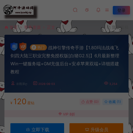
登录
首页
寄售资源
正文
我要投稿
战神引擎传奇手游【1.80玛法战魂飞
#
热门
剑四大陆三职业完整免授权版[白猪G2.5]】6月最新整理
Win一键服务端+GM充值后台+安卓苹果双端+详细搭建
教程
冷雨泽ღ
2026-06-03
3,254
120
点赞 (
0
)
收藏 (1)
¥
星钻
VIP 8折
立即下载
升级会员