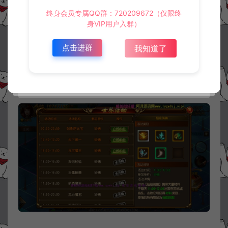
终身会员专属QQ群：720209672（仅限终
身VIP用户入群）
点击进群
我知道了