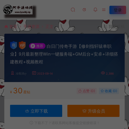
登录
首页
手游资源
正文
我要投稿
白日门传奇手游【修剑指轩辕单职
#
推荐
业】9月最新整理Win一键服务端+GM后台+安卓+详细搭
建教程+视频教程
冷雨泽ღ
2023-09-14
2,386
30
点赞 (
0
)
收藏 (0)
¥
星钻
立即下载
升级会员
下载不了？请联系网站客服提交链接错误！