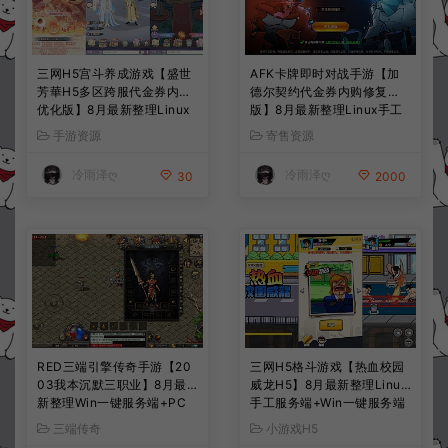
三网H5宫斗养成游戏【盛世
AFK卡牌即时对战手游【加
芳華H5多区跨服代金券内购
德尔契约代金券内购修复
优化版】8月最新整理Linux
版】8月最新整理Linux手工
手工服务端+CDK授权后台
服务端+前后端全套源码+CD
手游资源
寄售资源
+全资源安卓+详细搭建教程
K授权后台+安卓苹果双端
+视频教程
+详细搭建教程+视频教程
冷雨泽ღ
冷雨泽ღ
30
2000
RED三端引擎传奇手游【20
三网H5格斗游戏【热血校园
03我本沉默三职业】8月最
威龙H5】8月最新整理Linux
新整理Win一键服务端+PC
手工服务端+Win一键服务端
安卓+详细搭建教程
+解压即玩+简易安卓客户端
三端传奇
小游戏H5
+详细搭建教程