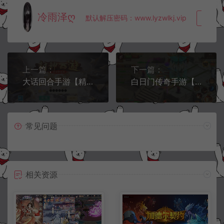
冷雨泽ღ
默认解压密码：www.lyzwlkj.vip
复制
上一篇：
下一篇：
大话回合手游【精品西游之封神西游】9月最新整理Linux手工服务端+Win一键服务端+JAVA后台+安卓苹果双端+详细搭建教程+视频教程
白日门传奇手游【征战皇城三职业】9月最新整理Win一键服务端+GM后台+安卓+详细搭建教程+视频教程
常见问题
相关资源