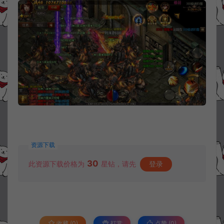
资源下载
30
此资源下载价格为
星钻，请先
登录
收藏 (0)
打赏
点赞 (
0
)