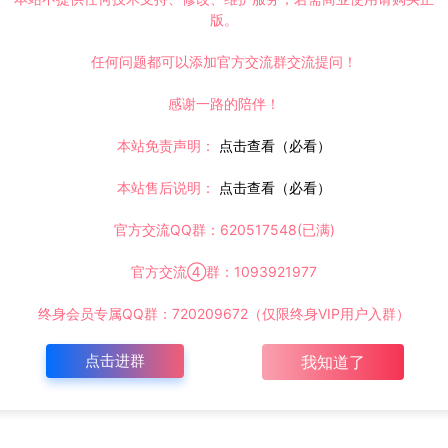
版。
任何问题都可以添加官方交流群交流提问！
感谢一路的陪伴！
本站免责声明：
点击查看（必看）
本站售后说明：
点击查看（必看）
官方交流QQ群：620517548(已满)
官方交流④群：1093921977
终身会员专属QQ群：720209672（仅限终身VIP用户入群）
点击进群
我知道了