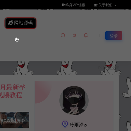
终身VIP优惠
关于我们
网站源码
登录
我要投稿
月最新整
视频教程
lkj.vip
升级会员
冷雨泽ღ