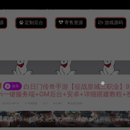
源
定制后台
寄售资源
游戏源码
白日门传奇手游【征战皇城三职业】9
#
推荐
in一键服务端+GM后台+安卓+详细搭建教程+
2023-09-14
手游资源
0
2,180
百度已收录
重承诺
丨本站提供安全交易、信息保真! 解压密码：www.lyzw