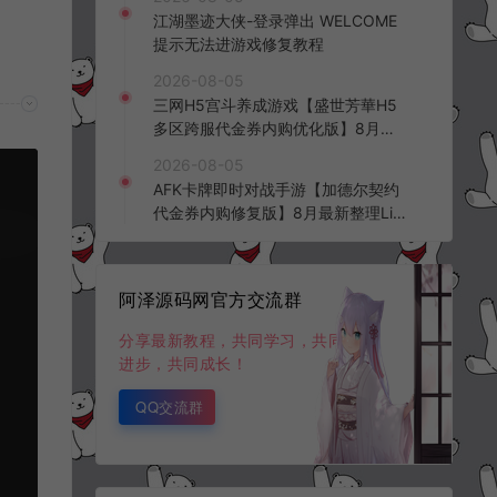
频教程
江湖墨迹大侠-登录弹出 WELCOME
提示无法进游戏修复教程
2026-08-05
三网H5宫斗养成游戏【盛世芳華H5
多区跨服代金券内购优化版】8月最
新整理Linux手工服务端+CDK授权后
2026-08-05
台+全资源安卓+详细搭建教程+视频
AFK卡牌即时对战手游【加德尔契约
教程
代金券内购修复版】8月最新整理Lin
ux手工服务端+前后端全套源码+CD
K授权后台+安卓苹果双端+详细搭建
教程+视频教程
阿泽源码网官方交流群
分享最新教程，共同学习，共同
进步，共同成长！
QQ交流群