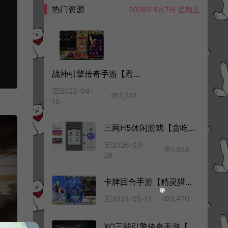
热门资源
2026年8月7日 星期五
战神引擎传奇手游【君临冰雪单职业18大陆】4月最新整理Win一键服务端+坐骑时装+魂环神力+GM后台+安卓+详细搭建教程+视频教程
2023-04-
2,314
15
三网H5休闲游戏【贪吃豆豆H5】3月最新整理Linux手工服务端+Win一键服务端+解压即玩+简易安卓客户端+详细搭建教程
2026-03-
1,624
29
卡牌回合手游【精灵猎人】5月最新整理Linux手工服务端+多区跨服+CDK授权后台+安卓苹果双端+详细搭建教程+视频教程
2,470
2024-05-11
XO三端引擎传奇手游【龙腾九州】10月最新整理Win一键服务端+攻略+加密工具+PC安卓苹果+详细搭建教程+视频教程