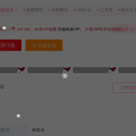
搭建教程
视频教程
GM后台
已亲测
购买后
增值服务：
星钻
（
VIP 8折、终身VIP免费
升级终身VIP
）
开通VIP尊享优惠特权
点赞 (
0
)
立即下载
升级会员
论
立即咨
端配置
单安卓