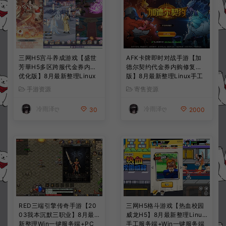
三网H5宫斗养成游戏【盛世
AFK卡牌即时对战手游【加
芳華H5多区跨服代金券内购
德尔契约代金券内购修复
优化版】8月最新整理Linux
版】8月最新整理Linux手工
手工服务端+CDK授权后台
服务端+前后端全套源码+CD
手游资源
寄售资源
+全资源安卓+详细搭建教程
K授权后台+安卓苹果双端
+视频教程
+详细搭建教程+视频教程
冷雨泽ღ
冷雨泽ღ
30
2000
RED三端引擎传奇手游【20
三网H5格斗游戏【热血校园
03我本沉默三职业】8月最
威龙H5】8月最新整理Linux
新整理Win一键服务端+PC
手工服务端+Win一键服务端