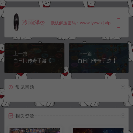
冷雨泽ღ
默认解压密码：www.lyzwlkj.vip
复制
上一篇：
下一篇：
白日门传奇手游【屠龙传BT单职业】9月最新整理Win一键服务端+GM后台+安卓+详细搭建教程+视频教程
白日门传奇手游【修剑指轩辕单职业】9月最新整理Win一键服务端+GM后台+安卓+详细搭建教程+视频教程
常见问题
相关资源