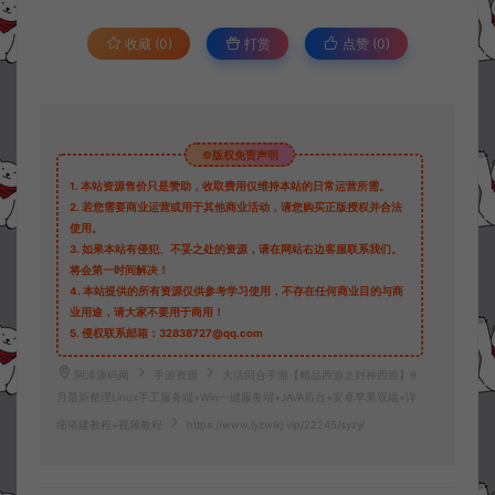
收藏 (0)
打赏
点赞 (
0
)
©版权免责声明
1.
本站资源售价只是赞助，收取费用仅维持本站的日常运营所需。
2.
若您需要商业运营或用于其他商业活动，请您购买正版授权并合法
使用。
3.
如果本站有侵犯、不妥之处的资源，请在网站右边客服联系我们。
将会第一时间解决！
4.
本站提供的所有资源仅供参考学习使用，不存在任何商业目的与商
业用途，请大家不要用于商用！
5.
侵权联系邮箱：32838727@qq.com
阿泽源码网
手游资源
大话回合手游【精品西游之封神西游】9
月最新整理Linux手工服务端+Win一键服务端+JAVA后台+安卓苹果双端+详
细搭建教程+视频教程
https://www.lyzwlkj.vip/22245/syzy/