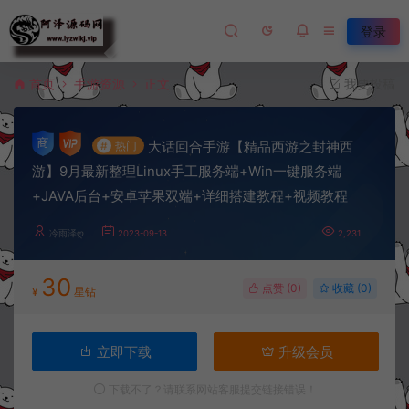
登录
首页
手游资源
正文
我要投稿
大话回合手游【精品西游之封神西
#
热门
游】9月最新整理Linux手工服务端+Win一键服务端
+JAVA后台+安卓苹果双端+详细搭建教程+视频教程
冷雨泽ღ
2023-09-13
2,231
30
点赞 (
0
)
收藏 (0)
¥
星钻
立即下载
升级会员
下载不了？请联系网站客服提交链接错误！