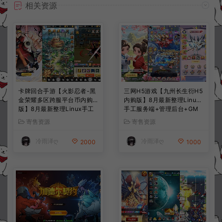
相关资源
卡牌回合手游【火影忍者-黑
三网H5游戏【九州长生衍H5
金荣耀多区跨服平台币内购
内购版】8月最新整理Linux
版】8月最新整理Linux手工
手工服务端+管理后台+GM
服务端+CDK授权后台+安卓
授权后台+简易安卓客户端
寄售资源
寄售资源
+详细搭建教程+视频教程
+详细搭建教程+视频教程
冷雨泽ღ
冷雨泽ღ
2000
1000