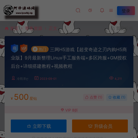
登录
首页
寄售资源
正文
我要投稿
三网H5游戏【超变奇迹之刃内购H5商
#
热门
业版】9月最新整理Linux手工服务端+多区跨服+GM授权
后台+详细搭建教程+视频教程
冷雨泽ღ
2023-09-01
4,211
500
点赞 (
1
)
收藏 (1)
¥
星钻
VIP 8折
立即下载
升级会员