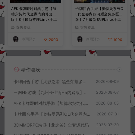
AFK卡牌即时对战手游【加
卡牌回合手游【奥特曼系列O
德尔契约代金券内购修复
L代金券内购闪耀金兔多区
版】8月最新整理Linux手工
版】7月最新整理Linux手工
服务端+前后端全套源码+CD
服务端+加解密工具+CDK授
寄售资源
寄售资源
K授权后台+安卓苹果双端
权后台+安卓+详细搭建教程
+详细搭建教程+视频教程
+视频教程
冷雨泽ღ
冷雨泽ღ
2000
1000
猜你喜欢
卡牌回合手游【火影忍者-黑金荣耀多区跨服平台币内购版】8月最新整理Linux手工服务端+CDK授权后台+安卓+详细搭建教程+视频教程
2026-08-09
三网H5游戏【九州长生衍H5内购版】8月最新整理Linux手工服务端+管理后台+GM授权后台+简易安卓客户端+详细搭建教程+视频教程
2026-08-07
AFK卡牌即时对战手游【加德尔契约代金券内购修复版】8月最新整理Linux手工服务端+前后端全套源码+CDK授权后台+安卓苹果双端+详细搭建教程+视频教程
2026-08-05
卡牌回合手游【奥特曼系列OL代金券内购闪耀金兔多区版】7月最新整理Linux手工服务端+加解密工具+CDK授权后台+安卓+详细搭建教程+视频教程
2026-07-31
3DMMORPG端游【龙之谷】全套源代码
2026-07-30