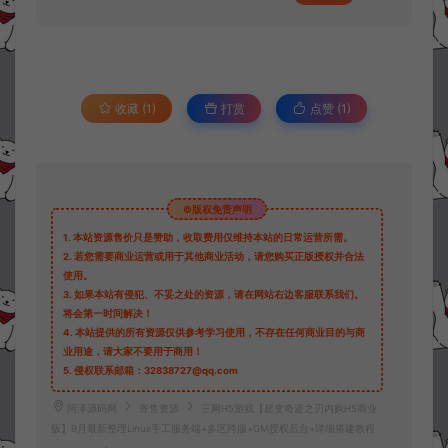
收藏 (1)
打赏
点赞 (
1
)
©版权免责声明
1.
本站资源售价只是赞助，收取费用仅维持本站的日常运营所需。
2.
若您需要商业运营或用于其他商业活动，请您购买正版授权并合法
使用。
3.
如果本站有侵犯、不妥之处的资源，请在网站右边客服联系我们。
将会第一时间解决！
4.
本站提供的所有资源仅供参考学习使用，不存在任何商业目的与商
业用途，请大家不要用于商用！
5.
侵权联系邮箱：32838727@qq.com
阿泽源码网
寄售资源
三网H5游戏【超变奇迹之刃内购H5商业
版】9月最新整理Linux手工服务端+多区跨服+GM授权后台+详细搭建教程