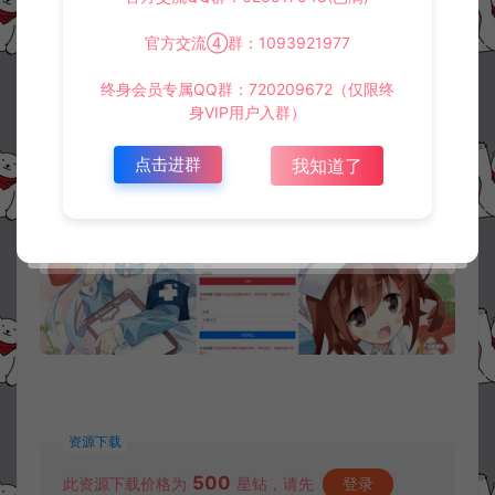
官方交流④群：1093921977
终身会员专属QQ群：720209672（仅限终
身VIP用户入群）
点击进群
我知道了
资源下载
500
此资源下载价格为
星钻，请先
登录