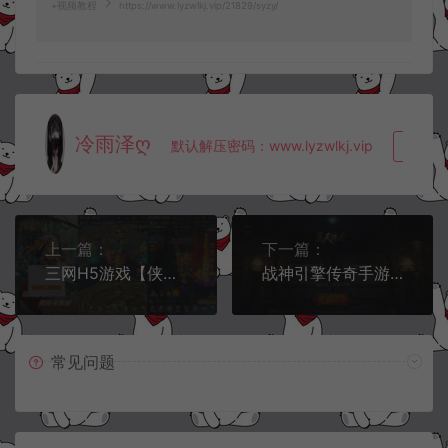
+视频教程
https://www.lyzwlkj.vip/21829/syzy/
冷雨泽ღ
默认解压密码：www.lyzwlkj.vip
复制
上一篇：
下一篇：
三网H5游戏【侠客游H5修复版】8月最新整理Win一键服务端+表格+导表工具+运营后台+详细搭建教程+视频教程
战神引擎传奇手游【1.80蓝天传奇合击九级宠物[白猪3.1]】9月最新整理Win一键服务端+GM授权后台+安卓苹果双端+详细搭建教程+视频教程
常见问题