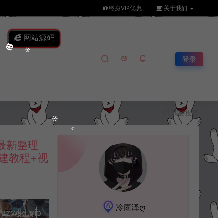
终身VIP优惠
关于我们
网站源码
登录
我要投稿
最新整理
建教程+视
冷雨泽ღ
lkj.vip
升级会员