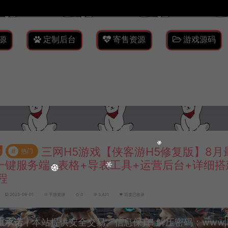
源
定制后台
寄售资源
游戏源码
三网H5游戏【侠客游H5修复版】8月
#
热门
n一键服务端+表格+导表工具+运营后台+详细搭
程
2023-09-01
手游资源
0
3,421
百度已收录
重承诺
丨本站提供安全交易、信息保真! 解压密码：www.lyzw