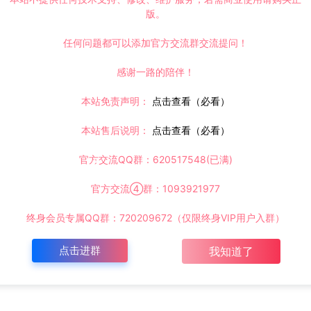
版。
任何问题都可以添加官方交流群交流提问！
感谢一路的陪伴！
本站免责声明：
点击查看（必看）
本站售后说明：
点击查看（必看）
官方交流QQ群：620517548(已满)
官方交流④群：1093921977
终身会员专属QQ群：720209672（仅限终身VIP用户入群）
点击进群
我知道了