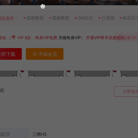
搭建教程
视频教程
GM后台
已亲测
购买后
增值服务：
星钻
（
VIP 8折、终身VIP免费
升级终身VIP
）
开通VIP尊享优惠特权
点赞 (
0
)
立即下载
升级会员
论
立即咨
端配置
三网H5