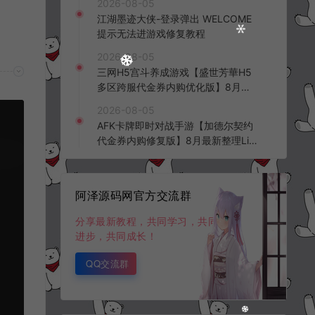
2026-08-05
频教程
江湖墨迹大侠-登录弹出 WELCOME
提示无法进游戏修复教程
2026-08-05
三网H5宫斗养成游戏【盛世芳華H5
多区跨服代金券内购优化版】8月最
新整理Linux手工服务端+CDK授权后
2026-08-05
台+全资源安卓+详细搭建教程+视频
AFK卡牌即时对战手游【加德尔契约
教程
代金券内购修复版】8月最新整理Lin
ux手工服务端+前后端全套源码+CD
K授权后台+安卓苹果双端+详细搭建
教程+视频教程
阿泽源码网官方交流群
分享最新教程，共同学习，共同
进步，共同成长！
QQ交流群