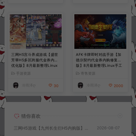
三网H5宫斗养成游戏【盛世
AFK卡牌即时对战手游【加
芳華H5多区跨服代金券内购
德尔契约代金券内购修复
优化版】8月最新整理Linux
版】8月最新整理Linux手工
手工服务端+CDK授权后台
服务端+前后端全套源码+CD
手游资源
寄售资源
+全资源安卓+详细搭建教程
K授权后台+安卓苹果双端
+视频教程
+详细搭建教程+视频教程
冷雨泽ღ
冷雨泽ღ
30
2000
猜你喜欢
三网H5游戏【九州长生衍H5内购版】8月最新整理Linux手工服务端+管理后台+GM授权后台+简易安卓客户端+详细搭建教程+视频教程
2026-08-07