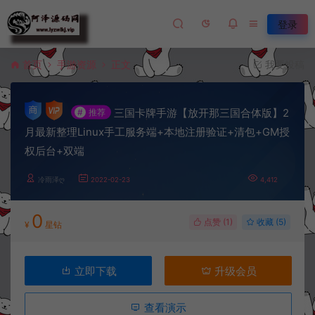
登录
首页
手游资源
正文
我要投稿
三国卡牌手游【放开那三国合体版】2
#
推荐
月最新整理Linux手工服务端+本地注册验证+清包+GM授
权后台+双端
冷雨泽ღ
2022-02-23
4,412
0
点赞 (
1
)
收藏 (5)
¥
星钻
立即下载
升级会员
查看演示