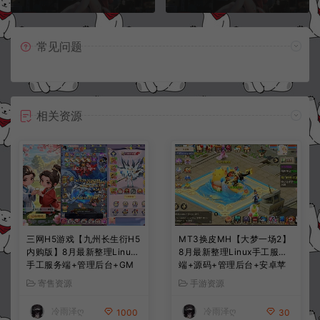
常见问题
相关资源
三网H5游戏【九州长生衍H5
MT3换皮MH【大梦一场2】
内购版】8月最新整理Linux
8月最新整理Linux手工服务
手工服务端+管理后台+GM
端+源码+管理后台+安卓苹
授权后台+简易安卓客户端
果双端+详细搭建教程+视频
寄售资源
手游资源
+详细搭建教程+视频教程
教程
冷雨泽ღ
冷雨泽ღ
1000
30