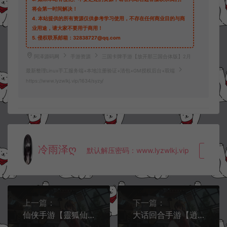
将会第一时间解决！
4.
本站提供的所有资源仅供参考学习使用，不存在任何商业目的与商
业用途，请大家不要用于商用！
5.
侵权联系邮箱：32838727@qq.com
阿泽源码网
手游资源
三国卡牌手游【放开那三国合体版】2月
最新整理Linux手工服务端+本地注册验证+清包+GM授权后台+双端
https://www.lyzwlkj.vip/1634/syzy/
冷雨泽ღ
默认解压密码：www.lyzwlkj.vip
复制
上一篇：
下一篇：
仙侠手游【靈狐仙境】2月最新整理Linux手工服务端+充值后台+GM授权后台+安卓苹果双端
大话回合手游【逍遥3盛世星辰】2月最新整理Linux手工服务端+GM后台+安卓苹果双端