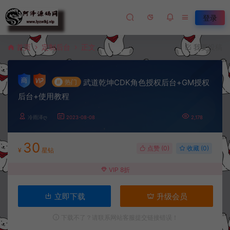
登录
首页
定制后台
正文
我要投稿
武道乾坤CDK角色授权后台+GM授权
#
热门
后台+使用教程
冷雨泽ღ
2023-08-08
2,178
30
点赞 (
0
)
收藏 (0)
¥
星钻
VIP 8折
立即下载
升级会员
下载不了？请联系网站客服提交链接错误！