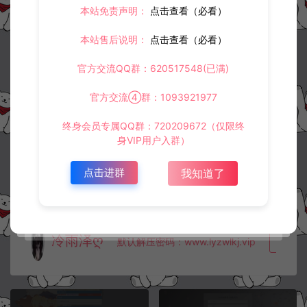
本站免责声明：
点击查看（必看）
1.
本站资源售价只是赞助，收取费用仅维持本站的日常运营所需。
2.
若您需要商业运营或用于其他商业活动，请您购买正版授权并合法
使用。
本站售后说明：
点击查看（必看）
3.
如果本站有侵犯、不妥之处的资源，请在网站右边客服联系我们。
将会第一时间解决！
官方交流QQ群：620517548(已满)
4.
本站提供的所有资源仅供参考学习使用，不存在任何商业目的与商
业用途，请大家不要用于商用！
官方交流④群：1093921977
5.
侵权联系邮箱：32838727@qq.com
终身会员专属QQ群：720209672（仅限终
阿泽源码网
定制后台
武道乾坤CDK角色授权后台+GM授权后台
身VIP用户入群）
+使用教程
https://www.lyzwlkj.vip/20737/dzht/
点击进群
我知道了
冷雨泽ღ
默认解压密码：www.lyzwlkj.vip
复制