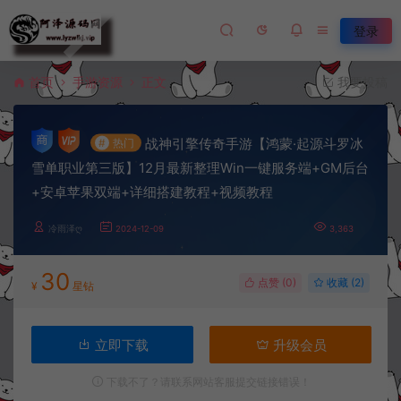
登录
首页
手游资源
正文
我要投稿
战神引擎传奇手游【鸿蒙·起源斗罗冰
#
热门
雪单职业第三版】12月最新整理Win一键服务端+GM后台
+安卓苹果双端+详细搭建教程+视频教程
冷雨泽ღ
2024-12-09
3,363
30
点赞 (
0
)
收藏 (2)
¥
星钻
立即下载
升级会员
下载不了？请联系网站客服提交链接错误！