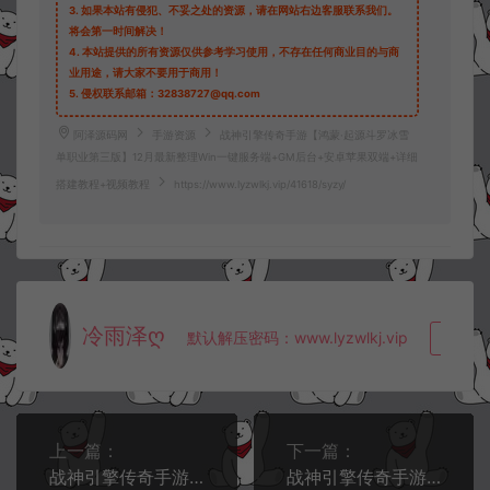
3.
如果本站有侵犯、不妥之处的资源，请在网站右边客服联系我们。
将会第一时间解决！
4.
本站提供的所有资源仅供参考学习使用，不存在任何商业目的与商
业用途，请大家不要用于商用！
5.
侵权联系邮箱：32838727@qq.com
阿泽源码网
手游资源
战神引擎传奇手游【鸿蒙·起源斗罗冰雪
单职业第三版】12月最新整理Win一键服务端+GM后台+安卓苹果双端+详细
搭建教程+视频教程
https://www.lyzwlkj.vip/41618/syzy/
冷雨泽ღ
默认解压密码：www.lyzwlkj.vip
复制
上一篇：
下一篇：
战神引擎传奇手游【新UI逍遥沉默合击三职业】12月最新整理Win一键服务端+GM授权后台+安卓苹果双端+详细搭建教程+视频教程
战神引擎传奇手游【1.80腾飞战神三职业】12月最新整理Win一键服务端+GM授权后台+安卓苹果双端+详细搭建教程+视频教程