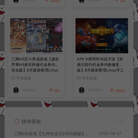
1000
30
三网H5宫斗养成游戏【盛世
AFK卡牌即时对战手游【加
芳華H5多区跨服代金券内购
德尔契约代金券内购修复
优化版】8月最新整理Linux
版】8月最新整理Linux手工
手工服务端+CDK授权后台
服务端+前后端全套源码+CD
手游资源
寄售资源
+全资源安卓+详细搭建教程
K授权后台+安卓苹果双端
+视频教程
+详细搭建教程+视频教程
冷雨泽ღ
冷雨泽ღ
30
2000
猜你喜欢
三网H5游戏【九州长生衍H5内购版】8月最新整理Linux手工服务端+管理后台+GM授权后台+简易安卓客户端+详细搭建教程+视频教程
2026-08-07