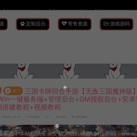
源
定制后台
寄售资源
游戏源码
三国卡牌回合手游【无敌三国魔神版】
#
热门
Win一键服务端+管理后台+GM授权后台+安
细搭建教程+视频教程
2023-09-03
手游资源
1
3,888
百度已收录
重承诺
丨本站提供安全交易、信息保真! 解压密码：www.lyzw