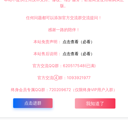
版。
任何问题都可以添加官方交流群交流提问！
感谢一路的陪伴！
本站免责声明：
点击查看（必看）
本站售后说明：
点击查看（必看）
官方交流QQ群：620517548(已满)
官方交流④群：1093921977
终身会员专属QQ群：720209672（仅限终身VIP用户入群）
点击进群
我知道了