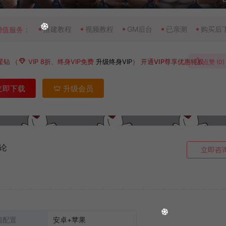
搭建教程
视频教程
GM后台
已亲测
购买后
增值服务：
星钻
（
VIP 8折、终身VIP免费
升级终身VIP
）
开通VIP尊享优惠特权
点赞 (
0
)
立即下载
升级会员
论
立即咨
端配置
安卓+苹果