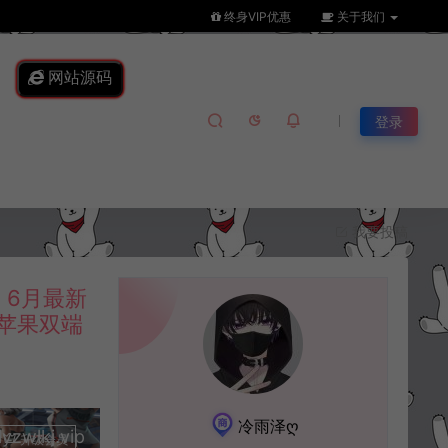
终身VIP优惠
关于我们
网站源码
登录
我要投稿
6月最新
卓苹果双端
冷雨泽ღ
lkj.vip
升级会员