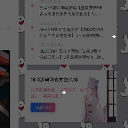
2026-08-05
三网H5宫斗养成游戏【盛世芳華H5
多区跨服代金券内购优化版】8月最
新整理Linux手工服务端+CDK授权后
2026-08-05
台+全资源安卓+详细搭建教程+视频
AFK卡牌即时对战手游【加德尔契约
教程
代金券内购修复版】8月最新整理Lin
ux手工服务端+前后端全套源码+CD
2026-08-04
K授权后台+安卓苹果双端+详细搭建
RED三端引擎传奇手游【2003我本
教程+视频教程
沉默三职业】8月最新整理Win一键
服务端+PC安卓+详细搭建教程
阿泽源码网官方交流群
分享最新教程，共同学习，共同
进步，共同成长！
QQ交流群