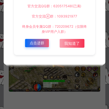
官方交流QQ群：620517548(已满)
官方交流④群：1093921977
终身会员专属QQ群：720209672（仅限终
身VIP用户入群）
点击进群
我知道了