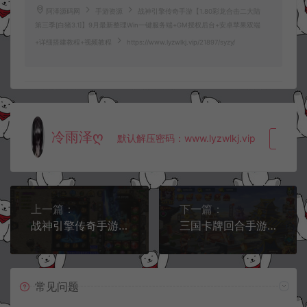
阿泽源码网
手游资源
战神引擎传奇手游【1.80彩龙合击二大陆
第三季[白猪3.1]】9月最新整理Win一键服务端+GM授权后台+安卓苹果双端
+详细搭建教程+视频教程
https://www.lyzwlkj.vip/21897/syzy/
冷雨泽ღ
默认解压密码：www.lyzwlkj.vip
复制
上一篇：
下一篇：
战神引擎传奇手游【单职业笑傲江湖第三季十六大陆神罗合击版】9月最新整理Win一键服务端+GM授权后台+安卓苹果双端+详细搭建教程+视频教程
三国卡牌回合手游【无敌三国魔神版】6月最新整理Win一键服务端+管理后台+GM授权后台+安卓苹果双端+详细搭建教程+视频教程
常见问题