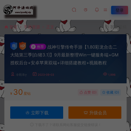
登录
首页
手游资源
正文
我要投稿
战神引擎传奇手游【1.80彩龙合击二
#
推荐
大陆第三季[白猪3.1]】9月最新整理Win一键服务端+GM
授权后台+安卓苹果双端+详细搭建教程+视频教程
冷雨泽ღ
2023-09-03
1,996
30
点赞 (
0
)
收藏 (0)
¥
星钻
立即下载
升级会员
下载不了？请联系网站客服提交链接错误！