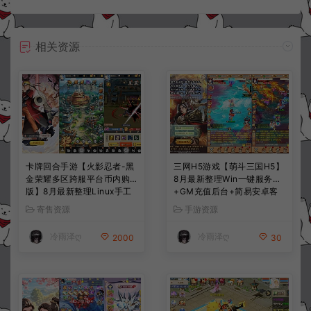
相关资源
卡牌回合手游【火影忍者-黑
三网H5游戏【萌斗三国H5】
金荣耀多区跨服平台币内购
8月最新整理Win一键服务端
版】8月最新整理Linux手工
+GM充值后台+简易安卓客
服务端+CDK授权后台+安卓
户端+详细搭建教程+视频教
寄售资源
手游资源
+详细搭建教程+视频教程
程
冷雨泽ღ
冷雨泽ღ
2000
30