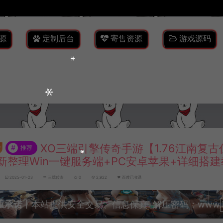
源
定制后台
寄售资源
游戏源码
XO三端引擎传奇手游【1.76江南复古
#
推荐
新整理Win一键服务端+PC安卓苹果+详细搭
2025-01-23
三端传奇
0
2,922
百度已收录
重承诺
丨本站提供安全交易、信息保真! 解压密码：www.lyzw