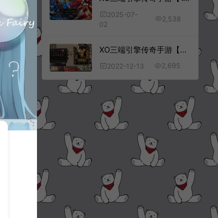
2025-07-
2,538
02
XO三端引擎传奇手游【聚友无英雄版】12月最新整理Win一键特色服务端+微端资源+聚友冰宫+聚友之城+诛仙阵+PC安卓苹果+详细搭建教程
2,695
2022-12-13