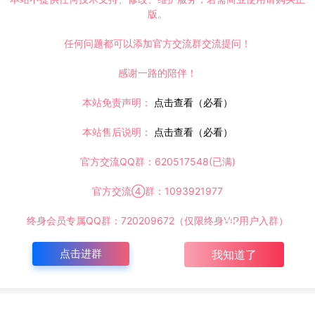
版。
任何问题都可以添加官方交流群交流提问！
感谢一路的陪伴！
本站免责声明：
点击查看（必看）
本站售后说明：
点击查看（必看）
官方交流QQ群：620517548(已满)
官方交流④群：1093921977
终身会员专属QQ群：720209672（仅限终身VIP用户入群）
点击进群
我知道了