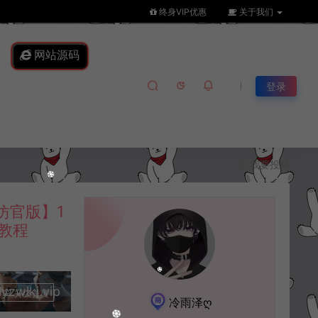
终身VIP优惠
关于我们
网站源码
登录
我要投稿
仿官版】1
建教程
lkj.vip
升级会员
冷雨泽ღ