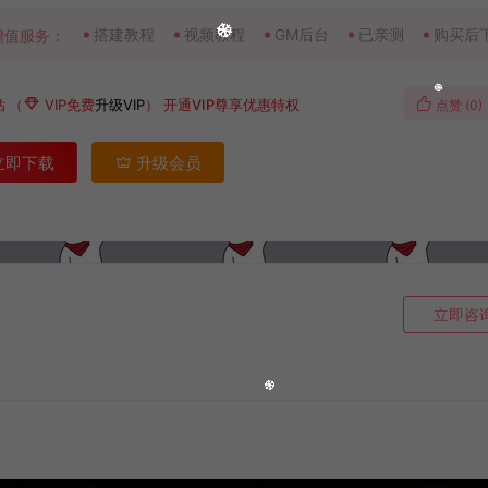
搭建教程
视频教程
GM后台
已亲测
购买后
增值服务：
钻
（
VIP免费
升级VIP
）
开通VIP尊享优惠特权
点赞 (
0
)
立即下载
升级会员
立即咨