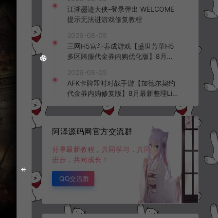
频教程
江湖墨迹大侠-登录弹出 WELCOME
提示无法进游戏修复教程
2026-08-05
三网H5宫斗养成游戏【盛世芳華H5
多区跨服代金券内购优化版】8月最
新整理Linux手工服务端+CDK授权后
2026-08-05
台+全资源安卓+详细搭建教程+视频
AFK卡牌即时对战手游【加德尔契约
教程
代金券内购修复版】8月最新整理Lin
ux手工服务端+前后端全套源码+CD
K授权后台+安卓苹果双端+详细搭建
教程+视频教程
阿泽源码网官方交流群
分享最新教程，共同学习，共同
进步，共同成长！
QQ交流群