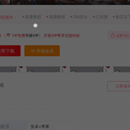
搭建教程
视频教程
GM后台
已亲测
购买后
增值服务：
钻
（
VIP免费
升级VIP
）
开通VIP尊享优惠特权
点赞 (
0
)
立即下载
升级会员
论
立即咨
端配置
安卓+苹果