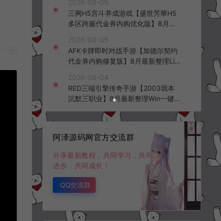
2026-08-05
三网H5宫斗养成游戏【盛世芳華H5
多区跨服代金券内购优化版】8月最
新整理Linux手工服务端+CDK授权后
2026-08-05
台+全资源安卓+详细搭建教程+视频
AFK卡牌即时对战手游【加德尔契约
教程
代金券内购修复版】8月最新整理Lin
ux手工服务端+前后端全套源码+CD
2026-08-04
K授权后台+安卓苹果双端+详细搭建
RED三端引擎传奇手游【2003我本
教程+视频教程
沉默三职业】8月最新整理Win一键
服务端+PC安卓+详细搭建教程
阿泽源码网官方交流群
分享最新教程，共同学习，共同
进步，共同成长！
QQ交流群