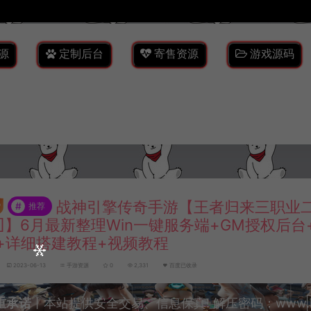
源
定制后台
寄售资源
游戏源码
战神引擎传奇手游【王者归来三职业二
#
推荐
.1]】6月最新整理Win一键服务端+GM授权后
+详细搭建教程+视频教程
2023-06-13
手游资源
0
2,331
百度已收录
重承诺
丨本站提供安全交易、信息保真! 解压密码：www.lyzw