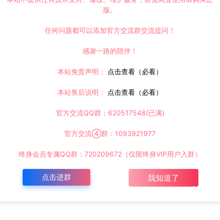
版。
任何问题都可以添加官方交流群交流提问！
感谢一路的陪伴！
本站免责声明：
点击查看（必看）
本站售后说明：
点击查看（必看）
官方交流QQ群：620517548(已满)
官方交流④群：1093921977
终身会员专属QQ群：720209672（仅限终身VIP用户入群）
点击进群
我知道了