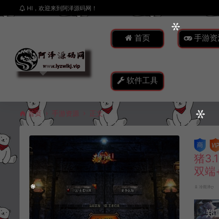
HI，欢迎来到阿泽源码网！
首页
手游资
软件工具
首页
手游资源
正文
猪3
双端
冷雨泽ღ
郑