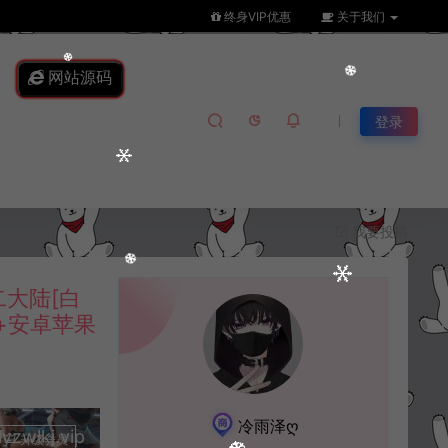
终身VIP优惠
关于我们
网站源码
登录
我要投稿
大陆[白
台+安卓苹果
冷雨泽ღ
lkj.vip
升级会员