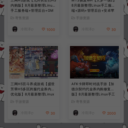
三网H5游戏【九州长生衍H5
MT3换皮MH【大梦一场2】
内购版】8月最新整理Linux
8月最新整理Linux手工服务
手工服务端+管理后台+GM
端+源码+管理后台+安卓苹
授权后台+简易安卓客户端
果双端+详细搭建教程+视频
寄售资源
手游资源
+详细搭建教程+视频教程
教程
冷雨泽ღ
冷雨泽ღ
1000
30
三网H5宫斗养成游戏【盛世
AFK卡牌即时对战手游【加
芳華H5多区跨服代金券内购
德尔契约代金券内购修复
优化版】8月最新整理Linux
版】8月最新整理Linux手工
手工服务端+CDK授权后台
服务端+前后端全套源码+CD
手游资源
寄售资源
+全资源安卓+详细搭建教程
K授权后台+安卓苹果双端
+视频教程
+详细搭建教程+视频教程
冷雨泽ღ
冷雨泽ღ
30
2000