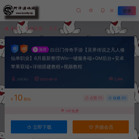
登录
首页
手游资源
正文
我要投稿
白日门传奇手游【灵界传说之凡人修
#
推荐
仙单职业】6月最新整理Win一键服务端+GM后台+安卓
苹果双端+详细搭建教程+视频教程
冷雨泽ღ
2023-06-13
2,099
10
点赞 (
1
)
收藏 (0)
¥
星钻
VIP免费
立即下载
升级会员