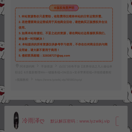
©版权免责声明
1.
本站资源售价只是赞助，收取费用仅维持本站的日常运营所需。
2.
若您需要商业运营或用于其他商业活动，请您购买正版授权并合法
使用。
3.
如果本站有侵犯、不妥之处的资源，请在网站右边客服联系我们。
将会第一时间解决！
4.
本站提供的所有资源仅供参考学习使用，不存在任何商业目的与商
业用途，请大家不要用于商用！
5.
侵权联系邮箱：32838727@qq.com
阿泽源码网
手游资源
白日门传奇手游【灵界传说之凡人修仙单
职业】6月最新整理Win一键服务端+GM后台+安卓苹果双端+详细搭建教程
+视频教程
https://www.lyzwlkj.vip/16580/syzy/
冷雨泽ღ
默认解压密码：www.lyzwlkj.vip
复制