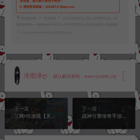
业用途，请大家不要用于商用！
5.
侵权联系邮箱：32838727@qq.com
阿泽源码网
手游资源
白日门传奇手游【狂人冰雪单职业】5月
最新整理Win一键服务端+GM后台+安卓苹果双端+详细搭建教程+视频教程
https://www.lyzwlkj.vip/15943/syzy/
冷雨泽ღ
默认解压密码：www.lyzwlkj.vip
复制
上一篇：
下一篇：
三网H5游戏【天界纪元H5】5月最新整理Win一键服务端+多区+GM授权后台+详细搭建教程
战神引擎传奇手游【单职业黑龙忘忧19大陆精修版】5月最新整理Win一键服务端+GM授权后台+安卓苹果双端+详细搭建教程+视频教程