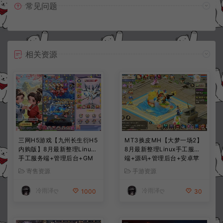
常见问题
相关资源
三网H5游戏【九州长生衍H5
MT3换皮MH【大梦一场2】
内购版】8月最新整理Linux
8月最新整理Linux手工服务
手工服务端+管理后台+GM
端+源码+管理后台+安卓苹
授权后台+简易安卓客户端
果双端+详细搭建教程+视频
寄售资源
手游资源
+详细搭建教程+视频教程
教程
冷雨泽ღ
冷雨泽ღ
1000
30