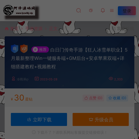
登录
首页
手游资源
正文
我要投稿
白日门传奇手游【狂人冰雪单职业】5
#
推荐
月最新整理Win一键服务端+GM后台+安卓苹果双端+详
细搭建教程+视频教程
冷雨泽ღ
2023-05-28
2,333
30
点赞 (
0
)
收藏 (0)
¥
星钻
立即下载
升级会员
下载不了？请联系网站客服提交链接错误！