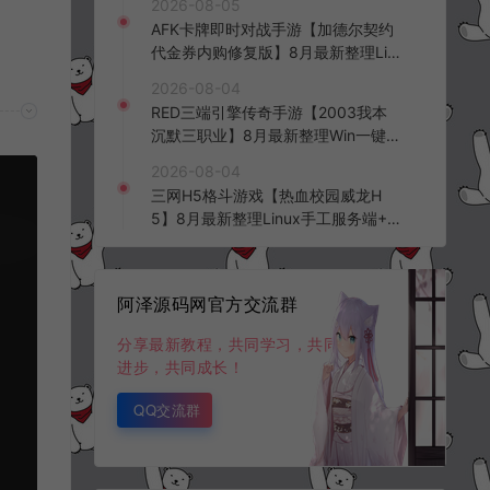
2026-08-05
台+全资源安卓+详细搭建教程+视频
AFK卡牌即时对战手游【加德尔契约
教程
代金券内购修复版】8月最新整理Lin
ux手工服务端+前后端全套源码+CD
2026-08-04
K授权后台+安卓苹果双端+详细搭建
RED三端引擎传奇手游【2003我本
教程+视频教程
沉默三职业】8月最新整理Win一键
服务端+PC安卓+详细搭建教程
2026-08-04
三网H5格斗游戏【热血校园威龙H
5】8月最新整理Linux手工服务端+W
in一键服务端+解压即玩+简易安卓客
户端+详细搭建教程
阿泽源码网官方交流群
分享最新教程，共同学习，共同
进步，共同成长！
QQ交流群