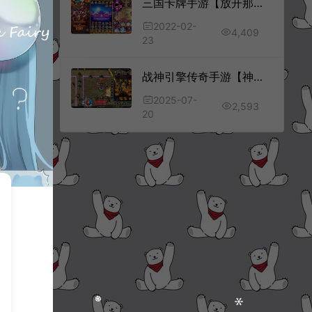
三国卡牌手游【放开那三国合体版】2月最新整理Linux手工服务端+本地注册验证+清包+GM授权后台+双端
2022-02-
4,409
23
战神引擎传奇手游【神州复古三职业】7月最新整理Win一键服务端+安卓苹果双端+GM授权后台+详细搭建教程
2025-07-
2,593
20