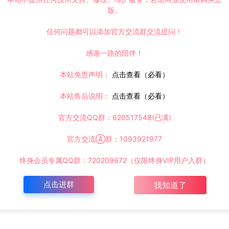
版。
任何问题都可以添加官方交流群交流提问！
感谢一路的陪伴！
本站免责声明：
点击查看（必看）
本站售后说明：
点击查看（必看）
官方交流QQ群：620517548(已满)
官方交流④群：1093921977
终身会员专属QQ群：720209672（仅限终身VIP用户入群）
点击进群
我知道了