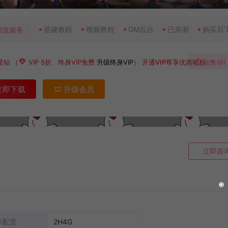
搭建教程
视频教程
GM后台
已亲测
购买后
增值服务：
星钻
（
VIP 5折、终身VIP免费
升级终身VIP
）
开通VIP尊享优惠特权
点赞 (
0
)
立即下载
升级会员
立即咨
示配置
2H4G