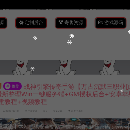
源
定制后台
寄售资源
游戏源码
战神引擎传奇手游【万古沉默三职业[白猪
#
推荐
最新整理Win一键服务端+GM授权后台+安卓苹
建教程+视频教程
2026-03-21
手游资源
0
2,768
百度已收录
重承诺
丨本站提供安全交易、信息保真! 解压密码：www.lyzw