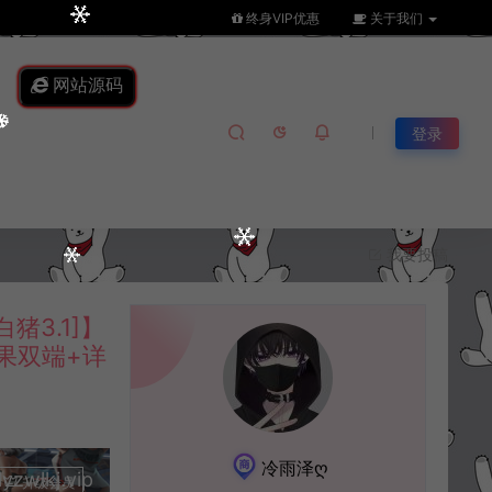
终身VIP优惠
关于我们
网站源码
登录
我要投稿
3.1]】
果双端+详
冷雨泽ღ
lkj.vip
升级会员