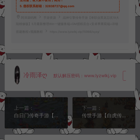
业用途，请大家不要用于商用！
5.
侵权联系邮箱：32838727@qq.com
阿泽源码网
手游资源
战神引擎传奇手游【单职业黑龙忘忧19大
陆精修版】5月最新整理Win一键服务端+GM授权后台+安卓苹果双端+详细
搭建教程+视频教程
https://www.lyzwlkj.vip/15966/syzy/
冷雨泽ღ
默认解压密码：www.lyzwlkj.vip
复制
上一篇：
下一篇：
白日门传奇手游【狂人冰雪单职业】5月最新整理Win一键服务端+GM后台+安卓苹果双端+详细搭建教程+视频教程
传世手游【白虎传世】5月最新整理Linux手工服务端+明文资源+GM授权后台+安卓苹果双端+详细搭建教程+视频教程