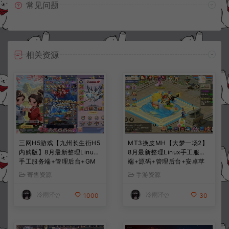
常见问题
相关资源
三网H5游戏【九州长生衍H5
MT3换皮MH【大梦一场2】
内购版】8月最新整理Linux
8月最新整理Linux手工服务
手工服务端+管理后台+GM
端+源码+管理后台+安卓苹
授权后台+简易安卓客户端
果双端+详细搭建教程+视频
寄售资源
手游资源
+详细搭建教程+视频教程
教程
冷雨泽ღ
冷雨泽ღ
1000
30