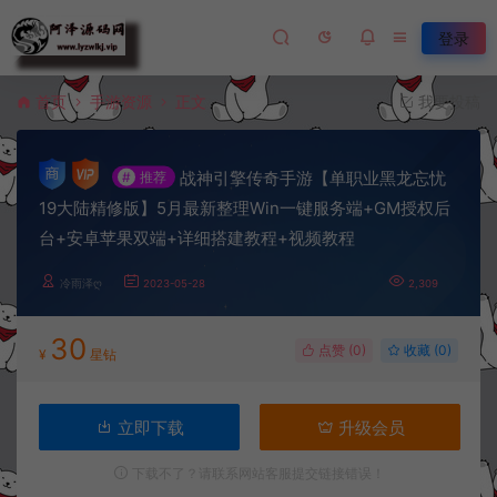
登录
首页
手游资源
正文
我要投稿
战神引擎传奇手游【单职业黑龙忘忧
#
推荐
19大陆精修版】5月最新整理Win一键服务端+GM授权后
台+安卓苹果双端+详细搭建教程+视频教程
冷雨泽ღ
2023-05-28
2,309
30
点赞 (
0
)
收藏 (0)
¥
星钻
立即下载
升级会员
下载不了？请联系网站客服提交链接错误！