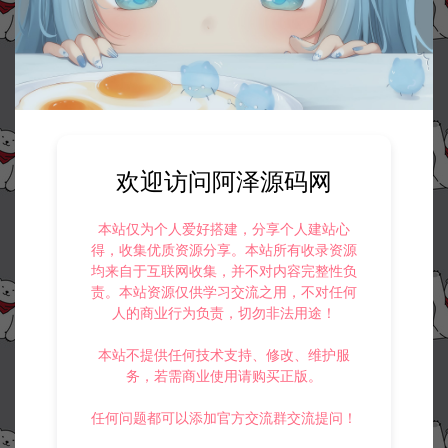
©版权免责声明
1.
本站资源售价只是赞助，收取费用仅维持本站的日常运营所需。
2.
若您需要商业运营或用于其他商业活动，请您购买正版授权并合法
使用。
3.
如果本站有侵犯、不妥之处的资源，请在网站右边客服联系我们。
欢迎访问阿泽源码网
将会第一时间解决！
4.
本站提供的所有资源仅供参考学习使用，不存在任何商业目的与商
业用途，请大家不要用于商用！
本站仅为个人爱好搭建，分享个人建站心
5.
侵权联系邮箱：32838727@qq.com
得，收集优质资源分享。本站所有收录资源
均来自于互联网收集，并不对内容完整性负
阿泽源码网
定制后台
全民突击GM新版授权后台
责。本站资源仅供学习交流之用，不对任何
https://www.lyzwlkj.vip/14111/dzht/
人的商业行为负责，切勿非法用途！
本站不提供任何技术支持、修改、维护服
务，若需商业使用请购买正版。
任何问题都可以添加官方交流群交流提问！
冷雨泽ღ
默认解压密码：www.lyzwlkj.vip
复制