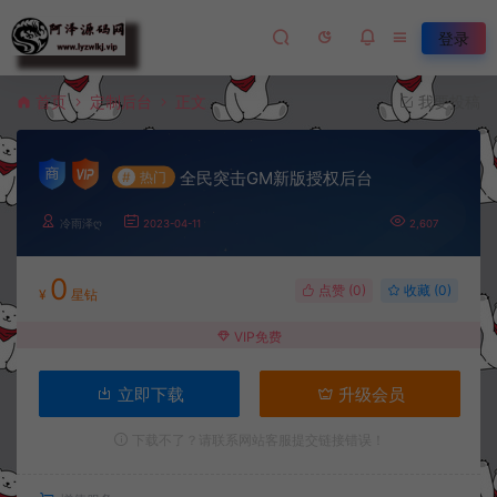
登录
首页
定制后台
正文
我要投稿
全民突击GM新版授权后台
#
热门
冷雨泽ღ
2023-04-11
2,607
0
点赞 (
0
)
收藏 (0)
¥
星钻
VIP免费
立即下载
升级会员
下载不了？请联系网站客服提交链接错误！