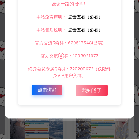
感谢一路的陪伴！
本站免责声明：
点击查看（必看）
上一篇：
下一篇：
本站售后说明：
点击查看（必看）
新剑侠情缘万花新版二合一CDK授权后台+使用说明
商业人生H5二合一CDK卡密角色授权后台+GM手动授权+使用说明
官方交流QQ群：620517548(已满)
官方交流④群：1093921977
常见问题
终身会员专属QQ群：720209672（仅限终
身VIP用户入群）
点击进群
我知道了
相关资源