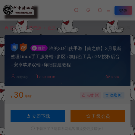
登录
首页
手游资源
正文
我要投稿
唯美3D仙侠手游【仙之痕】3月最新
#
推荐
整理Linux手工服务端+多区+加解密工具+GM授权后台
+安卓苹果双端+详细搭建教程
冷雨泽ღ
2023-03-31
3,686
30
点赞 (
0
)
收藏 (0)
¥
星钻
立即下载
升级会员
下载不了？请联系网站客服提交链接错误！