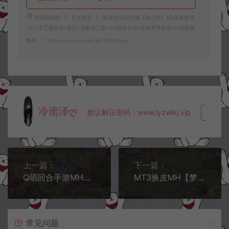
阿泽源码网
手游资源
唯美3D仙侠手游【仙之痕】3月最新整理
Linux手工服务端+多区+加解密工具+GM授权后台+安卓苹果双端+详细搭建
教程
https://www.lyzwlkj.vip/13597/syzy/
冷雨泽ღ
默认解压密码：www.lyzwlkj.vip
复制
上一篇：
下一篇：
Q萌回合手游MH诛仙【萌猪世界13职业】3月最新整理Linux手工服务端+本地IP验证+GM后台+安卓苹果双端+详细搭建教程
MT3换皮MH【梦回西游】3月最新整理Linux手工服务端+管理后台+GM后台+福利后台+安卓苹果双端+详细搭建教程
常见问题