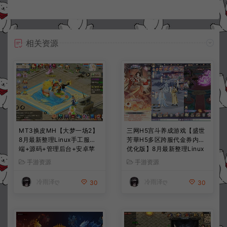
相关资源
MT3换皮MH【大梦一场2】
三网H5宫斗养成游戏【盛世
8月最新整理Linux手工服务
芳華H5多区跨服代金券内购
端+源码+管理后台+安卓苹
优化版】8月最新整理Linux
果双端+详细搭建教程+视频
手工服务端+CDK授权后台
手游资源
手游资源
教程
+全资源安卓+详细搭建教程
+视频教程
冷雨泽ღ
冷雨泽ღ
30
30