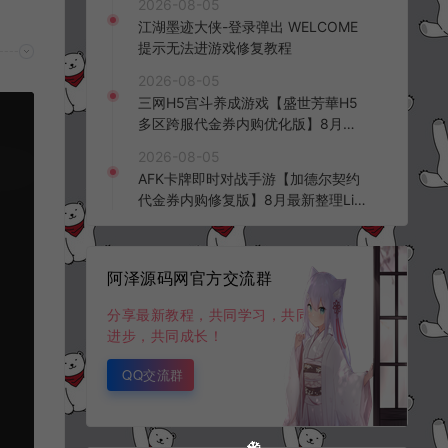
2026-08-05
频教程
江湖墨迹大侠-登录弹出 WELCOME
提示无法进游戏修复教程
2026-08-05
三网H5宫斗养成游戏【盛世芳華H5
多区跨服代金券内购优化版】8月最
新整理Linux手工服务端+CDK授权后
2026-08-05
台+全资源安卓+详细搭建教程+视频
AFK卡牌即时对战手游【加德尔契约
教程
代金券内购修复版】8月最新整理Lin
ux手工服务端+前后端全套源码+CD
K授权后台+安卓苹果双端+详细搭建
教程+视频教程
阿泽源码网官方交流群
分享最新教程，共同学习，共同
进步，共同成长！
QQ交流群