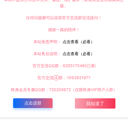
版。
任何问题都可以添加官方交流群交流提问！
感谢一路的陪伴！
本站免责声明：
点击查看（必看）
本站售后说明：
点击查看（必看）
官方交流QQ群：620517548(已满)
官方交流④群：1093921977
终身会员专属QQ群：720209672（仅限终身VIP用户入群）
点击进群
我知道了