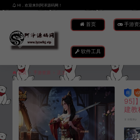
HI，欢迎来到阿泽源码网！
首页
手游资
软件工具
首页
手游资源
正文
95
建教
冷雨泽ღ
郑