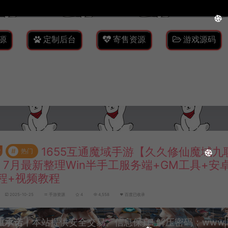
源
定制后台
寄售资源
游戏源码
1655互通魔域手游【久久修仙魔域九
#
热门
]】7月最新整理Win半手工服务端+GM工具+安
程+视频教程
2025-10-25
手游资源
4
4,558
百度已收录
重承诺
丨本站提供安全交易、信息保真! 解压密码：www.lyzw