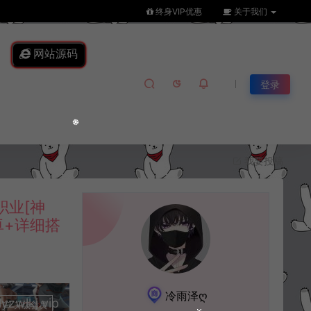
终身VIP优惠
关于我们
网站源码
登录
我要投稿
职业[神
卓+详细搭
冷雨泽ღ
lkj.vip
升级会员