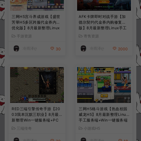
三网H5宫斗养成游戏【盛世
AFK卡牌即时对战手游【加
芳華H5多区跨服代金券内购
德尔契约代金券内购修复
优化版】8月最新整理Linux
版】8月最新整理Linux手工
手工服务端+CDK授权后台
服务端+前后端全套源码+CD
手游资源
寄售资源
+全资源安卓+详细搭建教程
K授权后台+安卓苹果双端
+视频教程
+详细搭建教程+视频教程
冷雨泽ღ
冷雨泽ღ
30
2000
RED三端引擎传奇手游【20
三网H5格斗游戏【热血校园
03我本沉默三职业】8月最
威龙H5】8月最新整理Linux
新整理Win一键服务端+PC
手工服务端+Win一键服务端
安卓+详细搭建教程
+解压即玩+简易安卓客户端
三端传奇
小游戏H5
+详细搭建教程
冷雨泽ღ
冷雨泽ღ