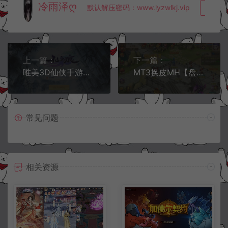
冷雨泽ღ
默认解压密码：www.lyzwlkj.vip
复制
上一篇：
下一篇：
唯美3D仙侠手游【仙之痕】3月最新整理Linux手工服务端+多区+加解密工具+GM授权后台+安卓苹果双端+详细搭建教程
MT3换皮MH【盘古西游】4月最新整理Linux手工服务端+管理后台+GM后台+福利后台+安卓苹果双端+详细搭建教程
常见问题
相关资源