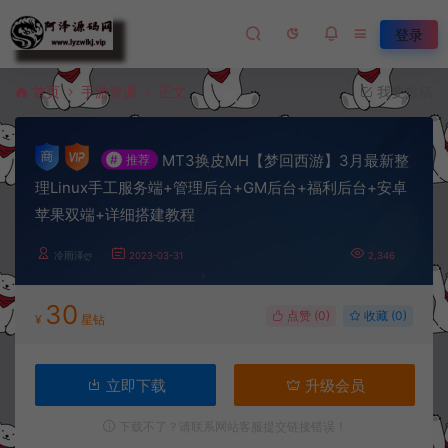
登录
首页
手游资源
正文
我要投稿
MT3换皮MH【梦回西游】3月最新整
#
推荐
理Linux手工服务端+管理后台+GM后台+福利后台+安卓
苹果双端+详细搭建教程
冷雨泽ღ
2023-03-31
2,346
30
点赞 (
0
)
收藏 (0)
¥
星钻
立即下载
升级会员
下载不了？请联系网站客服提交链接错误！