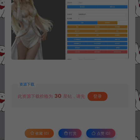
资源下载
30
此资源下载价格为
星钻，请先
登录
收藏 (0)
打赏
点赞 (
0
)