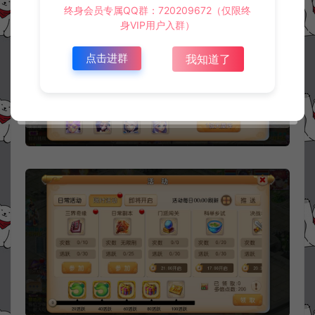
终身会员专属QQ群：720209672（仅限终
身VIP用户入群）
点击进群
我知道了