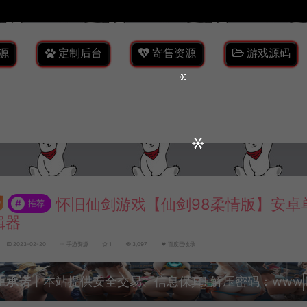
源
定制后台
寄售资源
游戏源码
怀旧仙剑游戏【仙剑98柔情版】安卓
#
推荐
辑器
2023-02-20
手游资源
1
3,097
百度已收录
重承诺
丨本站提供安全交易、信息保真! 解压密码：www.lyzw