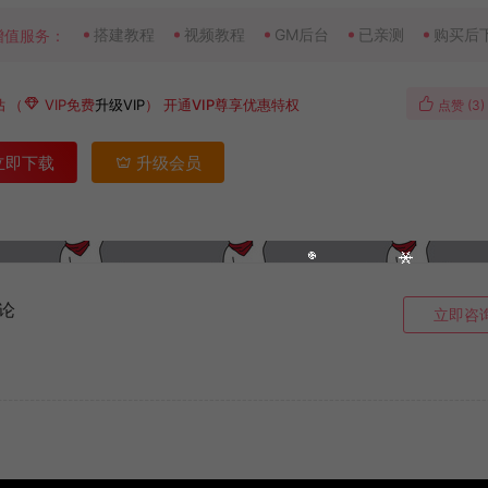
搭建教程
视频教程
GM后台
已亲测
购买后
增值服务：
钻
（
VIP免费
升级VIP
）
开通VIP尊享优惠特权
点赞 (
3
)
立即下载
升级会员
论
立即咨