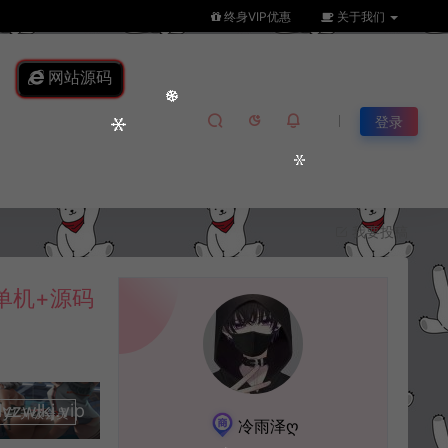
终身VIP优惠
关于我们
网站源码
登录
我要投稿
单机+源码
lkj.vip
升级会员
冷雨泽ღ