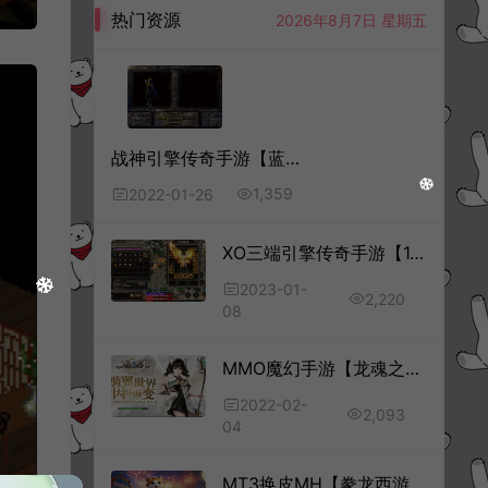
热门资源
2026年8月7日 星期五
战神引擎传奇手游【蓝天冰雪君临复古】1月最新整理Win半手工服务端+情怀BOSS+神龙秘境+宠物大师+充值后台
1,359
2022-01-26
XO三端引擎传奇手游【1.80怒战星王合击】1月最新整理Win一键服务端+微端资源+PC安卓苹果+详细搭建教程
2023-01-
2,220
08
MMO魔幻手游【龙魂之剑】2月最新整理Linux手工服务端+充值后台+安卓
2022-02-
2,093
04
MT3换皮MH【豢龙西游尊享挂机版】3月最新整理Linux手工服务端+源码+管理后台+安卓苹果双端+详细搭建教程+视频教程