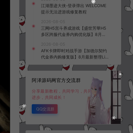
频教程
江湖墨迹大侠-登录弹出 WELCOME
提示无法进游戏修复教程
2026-08-05
三网H5宫斗养成游戏【盛世芳華H5
多区跨服代金券内购优化版】8月最
新整理Linux手工服务端+CDK授权后
2026-08-05
台+全资源安卓+详细搭建教程+视频
AFK卡牌即时对战手游【加德尔契约
教程
代金券内购修复版】8月最新整理Lin
ux手工服务端+前后端全套源码+CD
K授权后台+安卓苹果双端+详细搭建
教程+视频教程
阿泽源码网官方交流群
分享最新教程，共同学习，共同
进步，共同成长！
QQ交流群