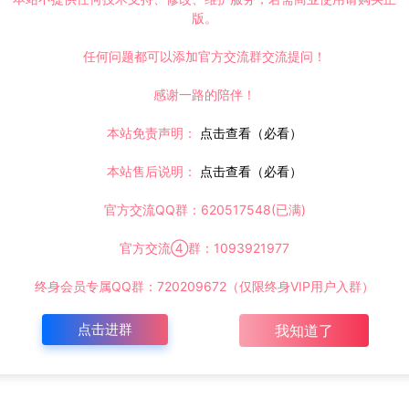
版。
任何问题都可以添加官方交流群交流提问！
感谢一路的陪伴！
本站免责声明：
点击查看（必看）
本站售后说明：
点击查看（必看）
官方交流QQ群：620517548(已满)
官方交流④群：1093921977
终身会员专属QQ群：720209672（仅限终身VIP用户入群）
点击进群
我知道了