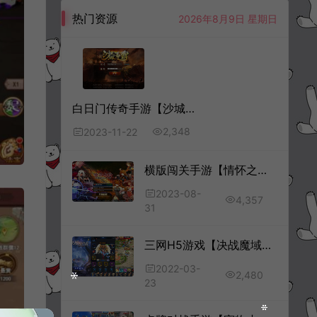
热门资源
2026年8月9日 星期日
白日门传奇手游【沙城争霸三职业】11月最新整理Win一键服务端+明文资源+GM后台+安卓苹果双端+详细搭建教程+视频教程
2,348
2023-11-22
横版闯关手游【情怀之传奇大陆阿拉德】8月最新整理Linux手工服务端+推广图+WEB管理后台+GM授权后台+安卓苹果双端+详细搭建教程
2023-08-
4,357
31
三网H5游戏【决战魔域H5】3月最新整理win一键服务端+GM授权后台
2022-03-
2,480
23