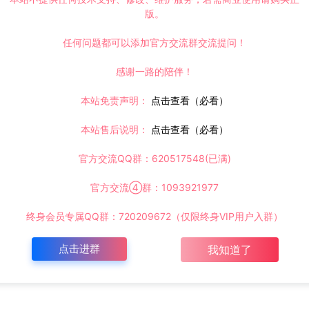
版。
任何问题都可以添加官方交流群交流提问！
感谢一路的陪伴！
本站免责声明：
点击查看（必看）
本站售后说明：
点击查看（必看）
官方交流QQ群：620517548(已满)
官方交流④群：1093921977
终身会员专属QQ群：720209672（仅限终身VIP用户入群）
点击进群
我知道了