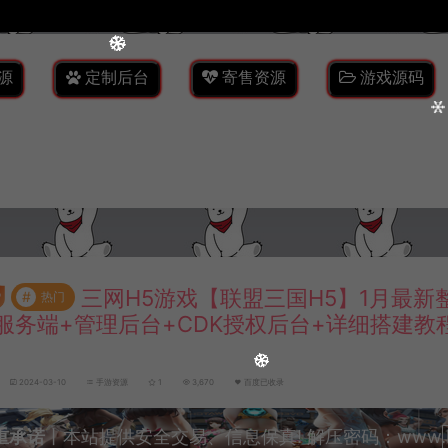
源
定制后台
寄售资源
游戏源码
三网H5游戏【联盟三国H5】1月最新整理
#
热门
服务端+管理后台+CDK授权后台+详细搭建教
2024-03-10
手游资源
1
3,670
百度已收录
重承诺
丨本站提供安全交易、信息保真! 解压密码：www.lyzw