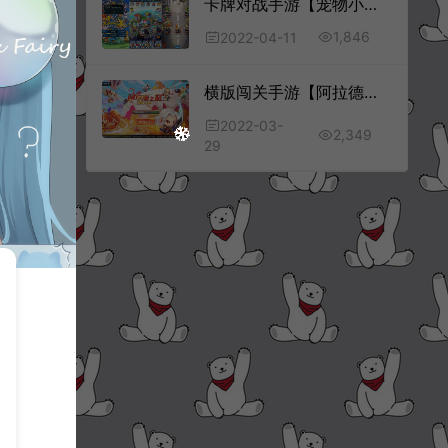
卡牌对战手游【宠物小精灵口袋版】4月最新整理Win一键服务端+充值后台+安卓苹果双端+详细搭建教程
1,846
2022-04-11
横版闯关手游【阿拉德之怒_后台大陆】3月最新整理Linux手工服务端+运营后台+代理后台+卡密后台+详细架设教程+安卓苹果双端
2022-03-
2,349
29