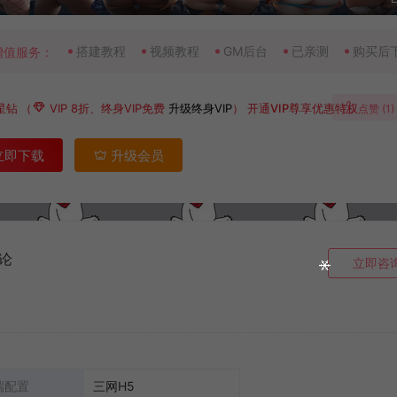
搭建教程
视频教程
GM后台
已亲测
购买后
增值服务：
星钻
（
VIP 8折、终身VIP免费
升级终身VIP
）
开通VIP尊享优惠特权
点赞 (
1
)
立即下载
升级会员
论
立即咨
端配置
三网H5