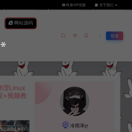
终身VIP优惠
关于我们
网站源码
登录
我要投稿
Linux
程+视频教
冷雨泽ღ
lkj.vip
升级会员