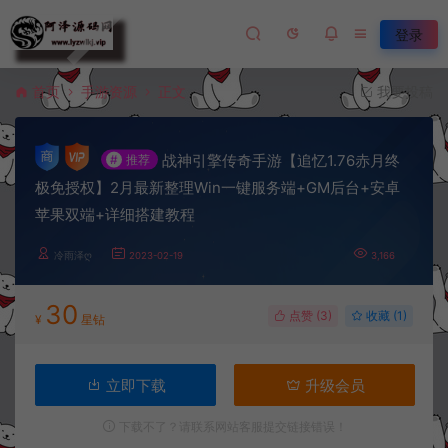
登录
首页
手游资源
正文
我要投稿
战神引擎传奇手游【追忆1.76赤月终
#
推荐
极免授权】2月最新整理Win一键服务端+GM后台+安卓
苹果双端+详细搭建教程
冷雨泽ღ
2023-02-19
3,166
30
点赞 (
3
)
收藏 (1)
¥
星钻
立即下载
升级会员
下载不了？请联系网站客服提交链接错误！