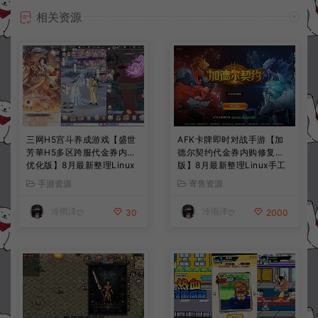
相关资源
三网H5宫斗养成游戏【盛世
AFK卡牌即时对战手游【加
芳華H5多区跨服代金券内购
德尔契约代金券内购修复
优化版】8月最新整理Linux
版】8月最新整理Linux手工
手工服务端+CDK授权后台
服务端+前后端全套源码+CD
手游资源
寄售资源
+全资源安卓+详细搭建教程
K授权后台+安卓苹果双端
+视频教程
+详细搭建教程+视频教程
冷雨泽ღ
冷雨泽ღ
30
2000