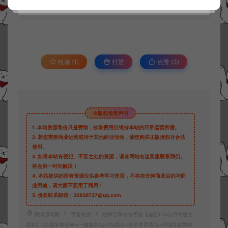
30
此资源下载价格为
星钻，请先
登录
收藏 (1)
打赏
点赞 (
3
)
©版权免责声明
1.
本站资源售价只是赞助，收取费用仅维持本站的日常运营所需。
2.
若您需要商业运营或用于其他商业活动，请您购买正版授权并合法
使用。
3.
如果本站有侵犯、不妥之处的资源，请在网站右边客服联系我们。
将会第一时间解决！
4.
本站提供的所有资源仅供参考学习使用，不存在任何商业目的与商
业用途，请大家不要用于商用！
5.
侵权联系邮箱：32838727@qq.com
阿泽源码网
手游资源
战神引擎传奇手游【追忆1.76赤月终极免
授权】2月最新整理Win一键服务端+GM后台+安卓苹果双端+详细搭建教程