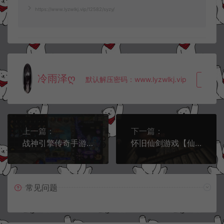
https://www.lyzwlkj.vip/12582/syzy/
冷雨泽ღ
默认解压密码：www.lyzwlkj.vip
复制
上一篇：
下一篇：
战神引擎传奇手游【焚天40大陆第二十季单职业免授权】2月最新整理Win一键服务端+GM后台+安卓苹果双端+详细搭建教程
怀旧仙剑游戏【仙剑98柔情版】安卓单机+源码+编辑器
常见问题