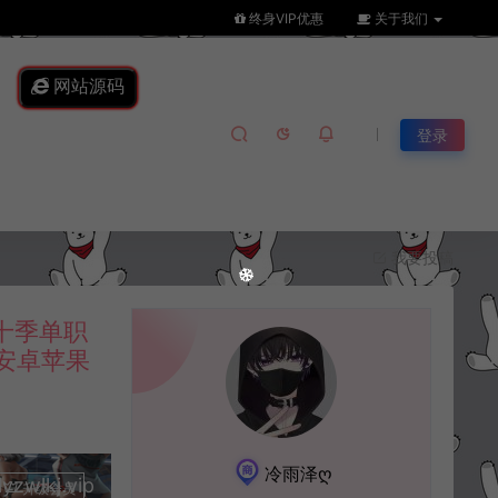
终身VIP优惠
关于我们
网站源码
登录
我要投稿
十季单职
+安卓苹果
冷雨泽ღ
lkj.vip
升级会员