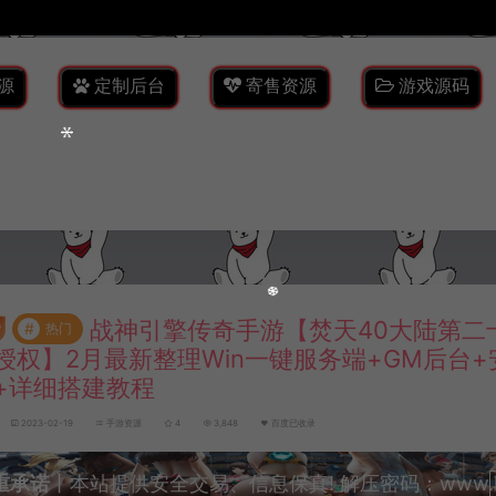
源
定制后台
寄售资源
游戏源码
战神引擎传奇手游【焚天40大陆第二
#
热门
授权】2月最新整理Win一键服务端+GM后台
+详细搭建教程
2023-02-19
手游资源
4
3,848
百度已收录
重承诺
丨本站提供安全交易、信息保真! 解压密码：www.lyzw