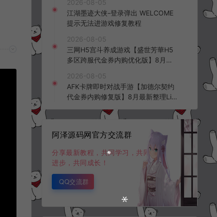
2026-08-05
频教程
江湖墨迹大侠-登录弹出 WELCOME
提示无法进游戏修复教程
2026-08-05
三网H5宫斗养成游戏【盛世芳華H5
多区跨服代金券内购优化版】8月最
新整理Linux手工服务端+CDK授权后
2026-08-05
台+全资源安卓+详细搭建教程+视频
AFK卡牌即时对战手游【加德尔契约
教程
代金券内购修复版】8月最新整理Lin
ux手工服务端+前后端全套源码+CD
K授权后台+安卓苹果双端+详细搭建
教程+视频教程
阿泽源码网官方交流群
分享最新教程，共同学习，共同
进步，共同成长！
QQ交流群