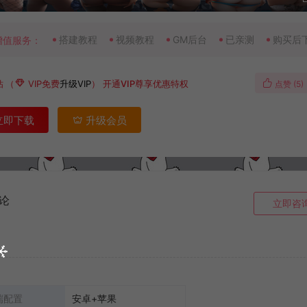
搭建教程
视频教程
GM后台
已亲测
购买后
增值服务：
钻
（
VIP免费
升级VIP
）
开通VIP尊享优惠特权
点赞 (
5
)
立即下载
升级会员
论
立即咨
端配置
安卓+苹果