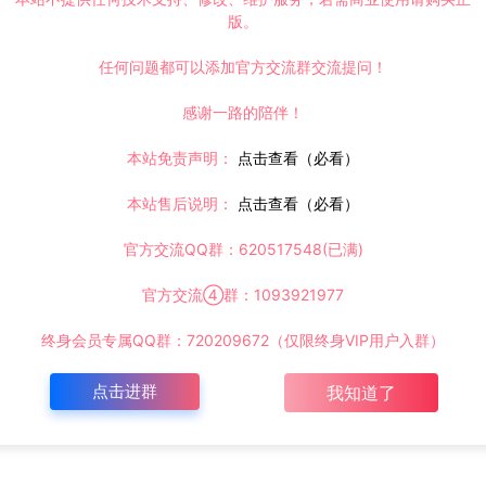
版。
任何问题都可以添加官方交流群交流提问！
感谢一路的陪伴！
本站免责声明：
点击查看（必看）
本站售后说明：
点击查看（必看）
官方交流QQ群：620517548(已满)
官方交流④群：1093921977
终身会员专属QQ群：720209672（仅限终身VIP用户入群）
点击进群
我知道了