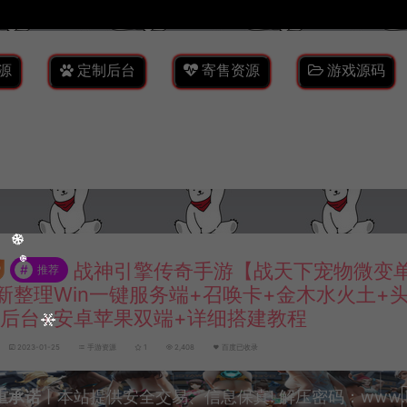
源
定制后台
寄售资源
游戏源码
战神引擎传奇手游【战天下宠物微变单
#
推荐
新整理Win一键服务端+召唤卡+金木水火土+
M后台+安卓苹果双端+详细搭建教程
2023-01-25
手游资源
1
2,408
百度已收录
重承诺
丨本站提供安全交易、信息保真! 解压密码：www.lyzw