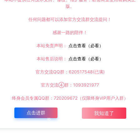
版。
任何问题都可以添加官方交流群交流提问！
感谢一路的陪伴！
本站免责声明：
点击查看（必看）
本站售后说明：
点击查看（必看）
官方交流QQ群：620517548(已满)
官方交流④群：1093921977
终身会员专属QQ群：720209672（仅限终身VIP用户入群）
点击进群
我知道了