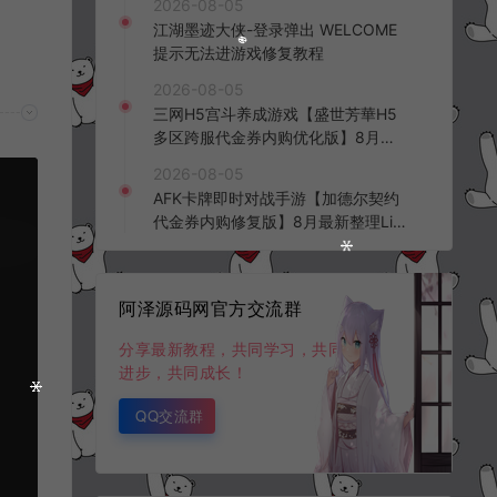
2026-08-05
频教程
江湖墨迹大侠-登录弹出 WELCOME
提示无法进游戏修复教程
2026-08-05
三网H5宫斗养成游戏【盛世芳華H5
多区跨服代金券内购优化版】8月最
新整理Linux手工服务端+CDK授权后
2026-08-05
台+全资源安卓+详细搭建教程+视频
AFK卡牌即时对战手游【加德尔契约
教程
代金券内购修复版】8月最新整理Lin
ux手工服务端+前后端全套源码+CD
K授权后台+安卓苹果双端+详细搭建
教程+视频教程
阿泽源码网官方交流群
分享最新教程，共同学习，共同
进步，共同成长！
QQ交流群