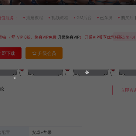
搭建教程
视频教程
GM后台
已亲测
购买后
增值服务：
星钻
（
VIP 8折、终身VIP免费
升级终身VIP
）
开通VIP尊享优惠特权
点赞 (
0
)
立即下载
升级会员
论
立即咨
端配置
安卓+苹果