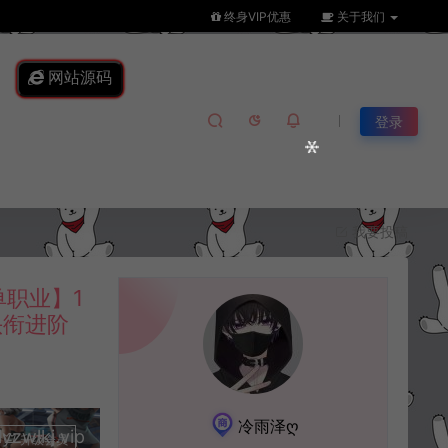
终身VIP优惠
关于我们
网站源码
登录
我要投稿
职业】1
头衔进阶
冷雨泽ღ
lkj.vip
升级会员