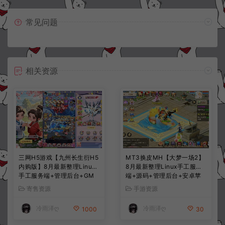
常见问题
相关资源
三网H5游戏【九州长生衍H5
MT3换皮MH【大梦一场2】
内购版】8月最新整理Linux
8月最新整理Linux手工服务
手工服务端+管理后台+GM
端+源码+管理后台+安卓苹
授权后台+简易安卓客户端
果双端+详细搭建教程+视频
寄售资源
手游资源
+详细搭建教程+视频教程
教程
冷雨泽ღ
冷雨泽ღ
1000
30