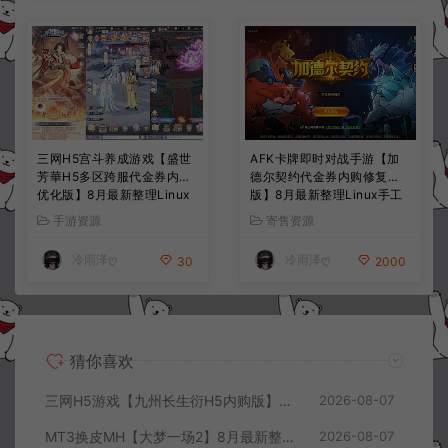
三网H5宫斗养成游戏【盛世
AFK卡牌即时对战手游【加
芳華H5多区跨服代金券内购
德尔契约代金券内购修复
优化版】8月最新整理Linux
版】8月最新整理Linux手工
手工服务端+CDK授权后台
服务端+前后端全套源码+CD
手游资源
寄售资源
+全资源安卓+详细搭建教程
K授权后台+安卓苹果双端
+视频教程
+详细搭建教程+视频教程
冷雨泽ღ
冷雨泽ღ
30
2000
猜你喜欢
三网H5游戏【九州长生衍H5内购版】8月最新整理Linux手工服务端+管理后台+GM授权后台+简易安卓客户端+详细搭建教程+视频教程
2026-08-07
MT3换皮MH【大梦一场2】8月最新整理Linux手工服务端+源码+管理后台+安卓苹果双端+详细搭建教程+视频教程
2026-08-07