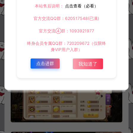
本站售后说明：
点击查看（必看）
官方交流QQ群：620517548(已满)
官方交流④群：1093921977
终身会员专属QQ群：720209672（仅限终
身VIP用户入群）
点击进群
我知道了