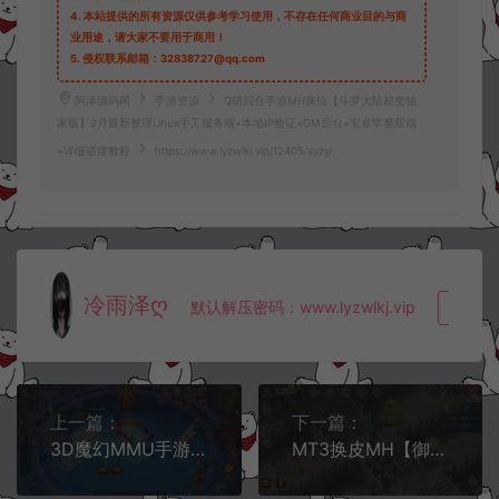
4.
本站提供的所有资源仅供参考学习使用，不存在任何商业目的与商
业用途，请大家不要用于商用！
5.
侵权联系邮箱：32838727@qq.com
阿泽源码网
手游资源
Q萌回合手游MH诛仙【斗罗大陆超变独
家版】2月最新整理Linux手工服务端+本地IP验证+GM后台+安卓苹果双端
+详细搭建教程
https://www.lyzwlkj.vip/12405/syzy/
冷雨泽ღ
默认解压密码：www.lyzwlkj.vip
复制
上一篇：
下一篇：
3D魔幻MMU手游【全民奇迹9.7】2月最新整理Win一键服务端+版本介绍+游戏攻略+GM后台+安卓苹果双端+详细搭建教程
MT3换皮MH【御风西游/芒果西游2】2月最新整理Linux手工服务端+管理后台+GM后台+福利后台+安卓苹果双端+详细搭建教程