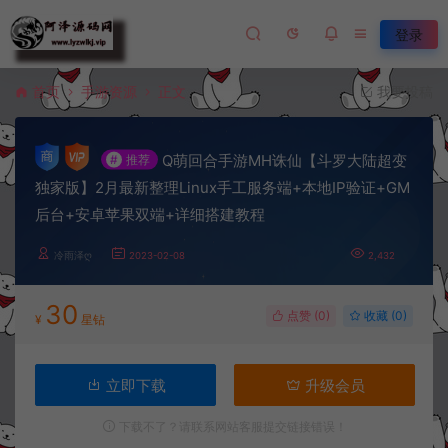
登录
首页
手游资源
正文
我要投稿
Q萌回合手游MH诛仙【斗罗大陆超变
#
推荐
独家版】2月最新整理Linux手工服务端+本地IP验证+GM
后台+安卓苹果双端+详细搭建教程
冷雨泽ღ
2023-02-08
2,432
30
点赞 (
0
)
收藏 (0)
¥
星钻
立即下载
升级会员
下载不了？请联系网站客服提交链接错误！