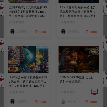
三网H5游戏【九州长生衍H5
AFK卡牌即时对战手游【加
内购版】8月最新整理Linux
德尔契约代金券内购修复
手工服务端+管理后台+GM
版】8月最新整理Linux手工
授权后台+简易安卓客户端
服务端+前后端全套源码+CD
寄售资源
寄售资源
+详细搭建教程+视频教程
K授权后台+安卓苹果双端
+详细搭建教程+视频教程
冷雨泽ღ
冷雨泽ღ
1000
2000
卡牌回合手游【奥特曼系列O
3DMMORPG端游【龙之
L代金券内购闪耀金兔多区
谷】全套源代码
版】7月最新整理Linux手工
服务端+加解密工具+CDK授
寄售资源
寄售资源
权后台+安卓+详细搭建教程
+视频教程
冷雨泽ღ
thanh
1000
3000