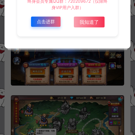
终身会员专属QQ群：720209672（仅限终
身VIP用户入群）
点击进群
我知道了