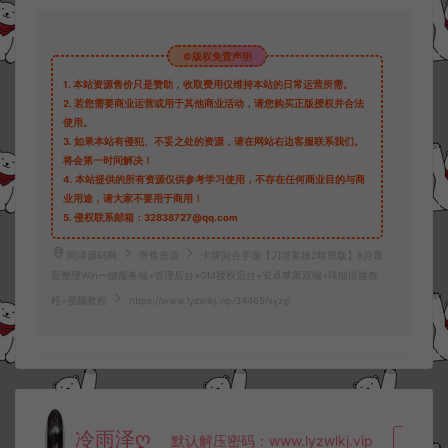
©版权免责声明
1.
本站资源售价只是赞助，收取费用仅维持本站的日常运营所需。
2.
若您需要商业运营或用于其他商业活动，请您购买正版授权并合法
使用。
3.
如果本站有侵犯、不妥之处的资源，请在网站右边客服联系我们。
将会第一时间解决！
4.
本站提供的所有资源仅供参考学习使用，不存在任何商业目的与商
业用途，请大家不要用于商用！
5.
侵权联系邮箱：32838727@qq.com
阿泽源码网
寄售资源
卡牌回合手游【刀塔英雄2暗黑版】6月最
新整理Win一键服务端+管理后台+GM授权后台+安卓苹果双端+详细搭建教
程+视频教程
https://www.lyzwlkj.vip/34465/syzy/
冷雨泽ღ
默认解压密码：www.lyzwlkj.vip
复制