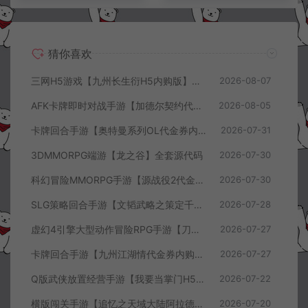
猜你喜欢
三网H5游戏【九州长生衍H5内购版】8月最新整理Linux手工服务端+管理后台+GM授权后台+简易安卓客户端+详细搭建教程+视频教程
2026-08-07
AFK卡牌即时对战手游【加德尔契约代金券内购修复版】8月最新整理Linux手工服务端+前后端全套源码+CDK授权后台+安卓苹果双端+详细搭建教程+视频教程
2026-08-05
卡牌回合手游【奥特曼系列OL代金券内购闪耀金兔多区版】7月最新整理Linux手工服务端+加解密工具+CDK授权后台+安卓+详细搭建教程+视频教程
2026-07-31
3DMMORPG端游【龙之谷】全套源代码
2026-07-30
科幻冒险MMORPG手游【源战役2代金券内购开区版】7月最新整理Linux手工服务端+配套源码+多功能管理后台+支付后台+CDK授权后台+安卓+详细搭建教程+视频教程
2026-07-30
SLG策略回合手游【文韬武略之策定千军代金券内购版】7月最新整理Linux手工服务端+前后端全套源码+管理后台+CDK授权后台+PC安卓+详细搭建教程+视频教程
2026-07-28
虚幻4引擎大型动作冒险RPG手游【刀锋战记2-邪恶回归】7月最新整理Linux手工服务端+全套前后端源码+管理后台+CDK授权后台+PC安卓苹果+详细搭建教程+视频教程
2026-07-27
卡牌回合手游【九州江湖情代金券内购版】7月最新整理Linux手工服务端+CDK授权后台+安卓苹果双端+详细搭建教程+视频教程
2026-07-27
Q版武侠放置经营手游【我要当掌门H5代金券内购版】7月最新整理Linux手工服务端+全套前后端源码+CDK授权后台+H5安卓苹果三端+详细搭建教程+视频教程
2026-07-22
横版闯关手游【追忆之天域大陆阿拉德[60帧]】7月最新整理Linux手工服务端+客户端源码+管理后台+GM授权后台+安卓苹果双端+详细搭建教程+视频教程
2026-07-20