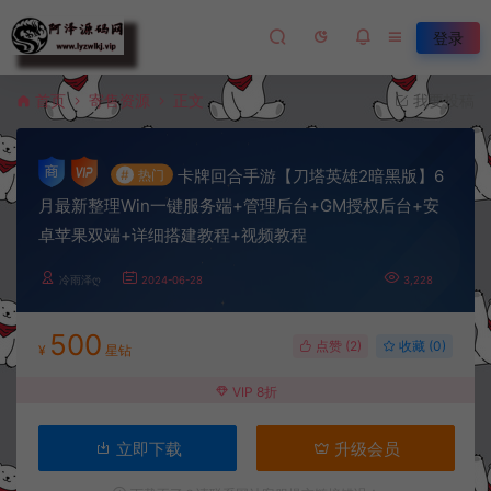
登录
首页
寄售资源
正文
我要投稿
卡牌回合手游【刀塔英雄2暗黑版】6
#
热门
月最新整理Win一键服务端+管理后台+GM授权后台+安
卓苹果双端+详细搭建教程+视频教程
冷雨泽ღ
2024-06-28
3,228
500
点赞 (
2
)
收藏 (0)
¥
星钻
VIP 8折
立即下载
升级会员