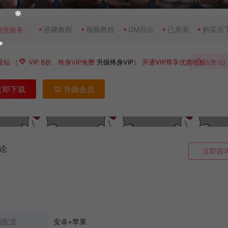
搭建教程
视频教程
GM后台
已亲测
购买后
增值服务：
星钻
（
VIP 8折、终身VIP免费
升级终身VIP
）
开通VIP尊享优惠特权
点赞 (
2
)
立即下载
升级会员
论
立即咨
端配置
安卓+苹果