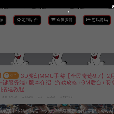
源
定制后台
寄售资源
游戏源码
3D魔幻MMU手游【全民奇迹9.7】2
#
热门
n一键服务端+版本介绍+游戏攻略+GM后台+安
细搭建教程
2023-02-08
手游资源
3
3,703
百度已收录
重承诺
丨本站提供安全交易、信息保真! 解压密码：www.lyzw