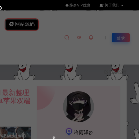
终身VIP优惠
关于我们
网站源码
登录
我要投稿
月最新整理
卓苹果双端
冷雨泽ღ
lkj.vip
升级会员