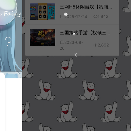
三网H5休闲游戏【我脑袋有个洞H5】12月最新整理Linux手工服务端+Win一键服务端+解压即玩+简易安卓客户端+详细搭建教程
1,842
2025-12-24
三国策略手游【权倾三国暗金版】8月最新整理Win一键服务端+多区跨服+GM授权后台+GM工具+安卓苹果双端+详细搭建教程+视频教程
2023-08-
2,892
26