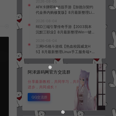
2026-08-05
台+全资源安卓+详细搭建教程+视频
AFK卡牌即时对战手游【加德尔契约
教程
代金券内购修复版】8月最新整理Lin
ux手工服务端+前后端全套源码+CD
2026-08-04
K授权后台+安卓苹果双端+详细搭建
RED三端引擎传奇手游【2003我本
教程+视频教程
沉默三职业】8月最新整理Win一键
服务端+PC安卓+详细搭建教程
2026-08-04
三网H5格斗游戏【热血校园威龙H
5】8月最新整理Linux手工服务端+W
in一键服务端+解压即玩+简易安卓客
户端+详细搭建教程
阿泽源码网官方交流群
分享最新教程，共同学习，共同
进步，共同成长！
QQ交流群