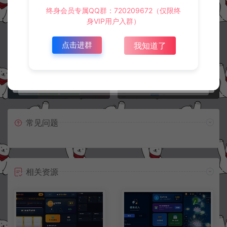
终身会员专属QQ群：720209672（仅限终
冷雨泽ღ
默认解压密码：www.lyzwlkj.vip
复制
身VIP用户入群）
点击进群
我知道了
上一篇：
下一篇：
【冰狱防红系统源码】自带7个接口的冰狱防红系统+支持直连和跳转防红
全新2023SF授权系统源码V3.7全开源无加密版本+安装教程
常见问题
相关资源