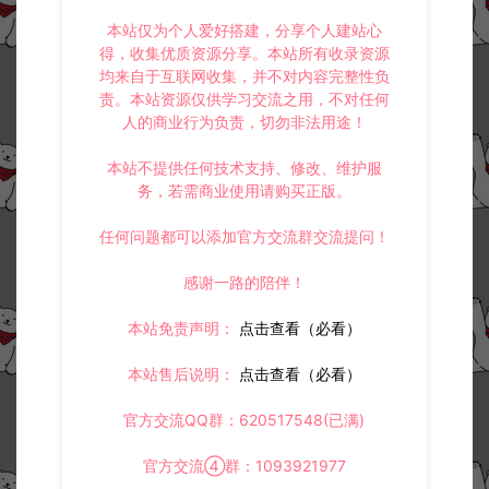
收藏 (0)
打赏
点赞 (
2
)
本站仅为个人爱好搭建，分享个人建站心
得，收集优质资源分享。本站所有收录资源
均来自于互联网收集，并不对内容完整性负
责。本站资源仅供学习交流之用，不对任何
©版权免责声明
人的商业行为负责，切勿非法用途！
1.
本站资源售价只是赞助，收取费用仅维持本站的日常运营所需。
本站不提供任何技术支持、修改、维护服
2.
若您需要商业运营或用于其他商业活动，请您购买正版授权并合法
务，若需商业使用请购买正版。
使用。
3.
如果本站有侵犯、不妥之处的资源，请在网站右边客服联系我们。
将会第一时间解决！
任何问题都可以添加官方交流群交流提问！
4.
本站提供的所有资源仅供参考学习使用，不存在任何商业目的与商
业用途，请大家不要用于商用！
感谢一路的陪伴！
5.
侵权联系邮箱：32838727@qq.com
本站免责声明：
点击查看（必看）
阿泽源码网
网站源码
【彩虹外链PHP网盘V5.4】新增用户系统
+分块上传+详细搭建教程
https://www.lyzwlkj.vip/12344/wzym/
本站售后说明：
点击查看（必看）
官方交流QQ群：620517548(已满)
官方交流④群：1093921977