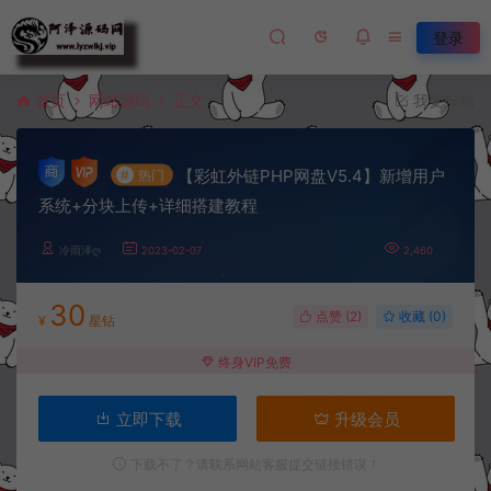
登录
首页
网站源码
正文
我要投稿
【彩虹外链PHP网盘V5.4】新增用户
#
热门
系统+分块上传+详细搭建教程
冷雨泽ღ
2023-02-07
2,460
30
点赞 (
2
)
收藏 (0)
¥
星钻
终身VIP免费
立即下载
升级会员
下载不了？请联系网站客服提交链接错误！