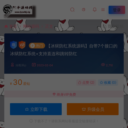
登录
首页
网站源码
正文
我要投稿
【冰狱防红系统源码】自带7个接口的
#
热门
冰狱防红系统+支持直连和跳转防红
冷雨泽ღ
2023-02-04
2,710
30
点赞 (
2
)
收藏 (0)
¥
星钻
终身VIP免费
立即下载
升级会员
下载不了？请联系网站客服提交链接错误！