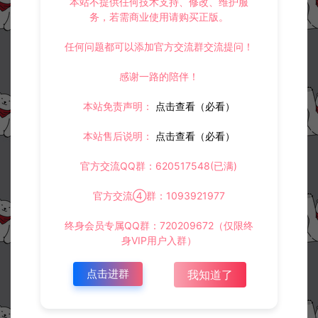
本站不提供任何技术支持、修改、维护服
狱防红系统+支持直连和跳转防红
务，若需商业使用请购买正版。
https://www.lyzwlkj.vip/12308/wzym/
任何问题都可以添加官方交流群交流提问！
感谢一路的陪伴！
本站免责声明：
点击查看（必看）
冷雨泽ღ
默认解压密码：www.lyzwlkj.vip
复制
本站售后说明：
点击查看（必看）
官方交流QQ群：620517548(已满)
上一篇：
下一篇：
官方交流④群：1093921977
文字弹幕二次元动漫卡通下载页面资源
【彩虹外链PHP网盘V5.4】新增用户系统+分块上传+详细搭建教程
终身会员专属QQ群：720209672（仅限终
身VIP用户入群）
点击进群
我知道了
常见问题