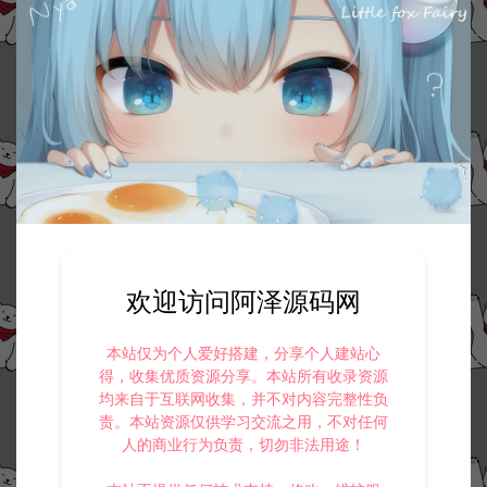
30
此资源下载价格为
星钻，请先
登录
收藏 (0)
打赏
点赞 (
2
)
©版权免责声明
1.
本站资源售价只是赞助，收取费用仅维持本站的日常运营所需。
欢迎访问阿泽源码网
2.
若您需要商业运营或用于其他商业活动，请您购买正版授权并合法
使用。
3.
如果本站有侵犯、不妥之处的资源，请在网站右边客服联系我们。
本站仅为个人爱好搭建，分享个人建站心
将会第一时间解决！
得，收集优质资源分享。本站所有收录资源
4.
本站提供的所有资源仅供参考学习使用，不存在任何商业目的与商
均来自于互联网收集，并不对内容完整性负
业用途，请大家不要用于商用！
责。本站资源仅供学习交流之用，不对任何
5.
侵权联系邮箱：32838727@qq.com
人的商业行为负责，切勿非法用途！
阿泽源码网
网站源码
【冰狱防红系统源码】自带7个接口的冰