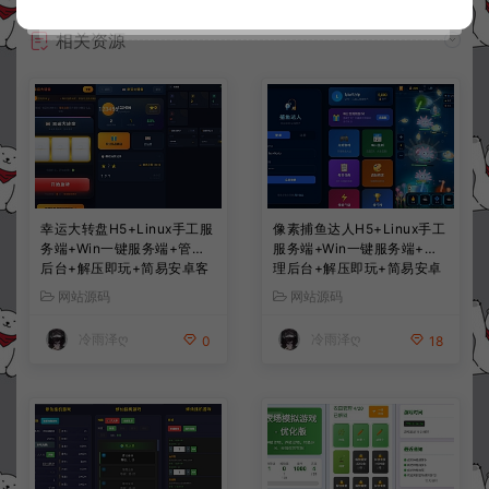
相关资源
幸运大转盘H5+Linux手工服
像素捕鱼达人H5+Linux手工
务端+Win一键服务端+管理
服务端+Win一键服务端+管
后台+解压即玩+简易安卓客
理后台+解压即玩+简易安卓
户端+详细搭建教程
客户端+详细搭建教程
网站源码
网站源码
冷雨泽ღ
冷雨泽ღ
0
18