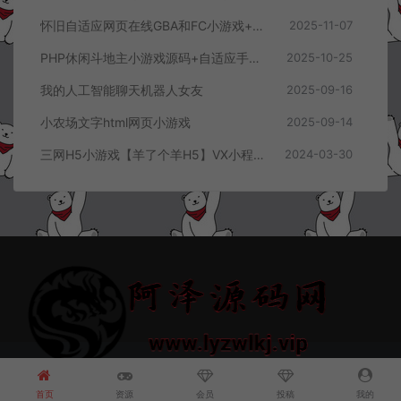
怀旧自适应网页在线GBA和FC小游戏+支持手柄+存档+管理后台
2025-11-07
PHP休闲斗地主小游戏源码+自适应手机端+带管理后台
2025-10-25
我的人工智能聊天机器人女友
2025-09-16
小农场文字html网页小游戏
2025-09-14
三网H5小游戏【羊了个羊H5】VX小程序游戏+前后端+安装教程
2024-03-30
© 2021~2026 阿泽源码网 www.lyzwlkj.vip 冷雨泽
网站地图
豫
ICP备2022000516号-1
首页
资源
会员
投稿
我的