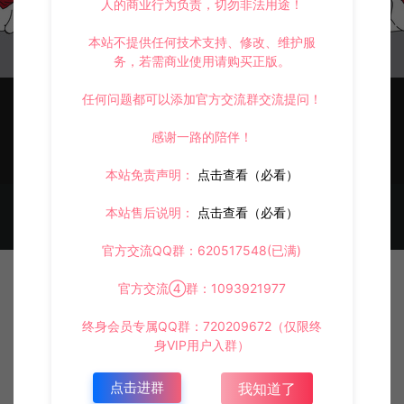
暂无内容！
人的商业行为负责，切勿非法用途！
本站不提供任何技术支持、修改、维护服
务，若需商业使用请购买正版。
任何问题都可以添加官方交流群交流提问！
感谢一路的陪伴！
本站免责声明：
点击查看（必看）
© 2021~2026 阿泽源码网 www.lyzwlkj.vip 冷雨泽
网站地图
豫
本站售后说明：
点击查看（必看）
ICP备2022000516号-1
官方交流QQ群：620517548(已满)
官方交流④群：1093921977
终身会员专属QQ群：720209672（仅限终
身VIP用户入群）
点击进群
我知道了
首页
资源
会员
投稿
我的