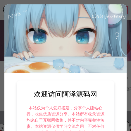
登录
首页
网站源码
虚拟商城
虚拟商城
13
企业虚拟商城-自助虚拟商城
分类导航：
手游资源
寄售资源
定制后台
游戏源码
二级分类：
APP源码
图片源码
影视源码
支付源
欢迎访问阿泽源码网
最新
最热
随机
本站仅为个人爱好搭建，分享个人建站心
得，收集优质资源分享。本站所有收录资源
均来自于互联网收集，并不对内容完整性负
责。本站资源仅供学习交流之用，不对任何