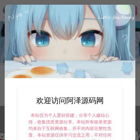
登录
首页
寄售资源
寄售资源
258
此模板资源是卖家同意寄售的-长期接寄售资源-寄售私
信站长
分类导航：
手游资源
寄售资源
定制后台
游戏源码
最新
最热
随机
欢迎访问阿泽源码网
本站仅为个人爱好搭建，分享个人建站心
得，收集优质资源分享。本站所有收录资源
暂无内容！
均来自于互联网收集，并不对内容完整性负
责。本站资源仅供学习交流之用，不对任何