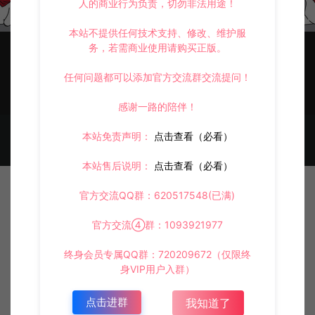
人的商业行为负责，切勿非法用途！
本站不提供任何技术支持、修改、维护服
务，若需商业使用请购买正版。
任何问题都可以添加官方交流群交流提问！
感谢一路的陪伴！
© 2021~2026 阿泽源码网 www.lyzwlkj.vip 冷雨泽
网站地图
豫
本站免责声明：
点击查看（必看）
ICP备2022000516号-1
本站售后说明：
点击查看（必看）
官方交流QQ群：620517548(已满)
官方交流④群：1093921977
终身会员专属QQ群：720209672（仅限终
身VIP用户入群）
点击进群
我知道了
首页
资源
会员
投稿
我的