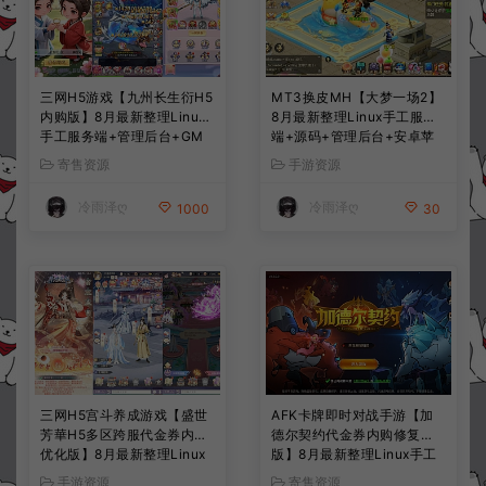
三网H5游戏【九州长生衍H5
MT3换皮MH【大梦一场2】
内购版】8月最新整理Linux
8月最新整理Linux手工服务
手工服务端+管理后台+GM
端+源码+管理后台+安卓苹
授权后台+简易安卓客户端
果双端+详细搭建教程+视频
寄售资源
手游资源
+详细搭建教程+视频教程
教程
冷雨泽ღ
冷雨泽ღ
1000
30
三网H5宫斗养成游戏【盛世
AFK卡牌即时对战手游【加
芳華H5多区跨服代金券内购
德尔契约代金券内购修复
优化版】8月最新整理Linux
版】8月最新整理Linux手工
手工服务端+CDK授权后台
服务端+前后端全套源码+CD
手游资源
寄售资源