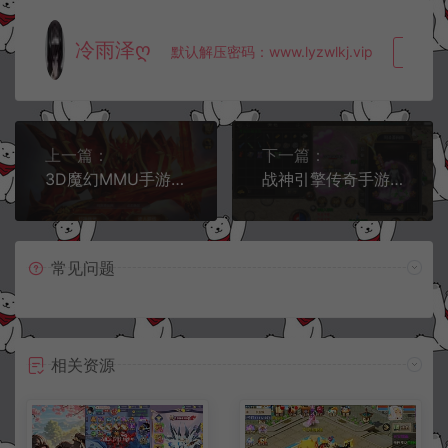
冷雨泽ღ
默认解压密码：www.lyzwlkj.vip
复制
上一篇：
下一篇：
3D魔幻MMU手游【全民奇迹8.3】10月最新整理Win半手工服务端+GM授权后台+安卓苹果双端+详细搭建教程
战神引擎传奇手游【1.85复古刑天战神合击版】11月最新整理Win一键服务端+GM充值后台+安卓+详细搭建教程
常见问题
相关资源