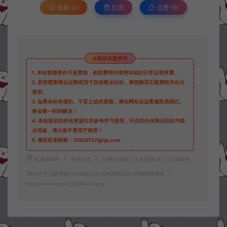
收藏 (0)
打赏
点赞 (
0
)
©版权免责声明
1.
本站资源售价只是赞助，收取费用仅维持本站的日常运营所需。
2.
若您需要商业运营或用于其他商业活动，请您购买正版授权并合法
使用。
3.
如果本站有侵犯、不妥之处的资源，请在网站右边客服联系我们。
将会第一时间解决！
4.
本站提供的所有资源仅供参考学习使用，不存在任何商业目的与商
业用途，请大家不要用于商用！
5.
侵权联系邮箱：32838727@qq.com
阿泽源码网
手游资源
三网H5游戏【王者雷霆H5】11月最新整
理Linux手工服务端+GM超级后台+GM授权后台+详细搭建教程
https://www.lyzwlkj.vip/9642/syzy/