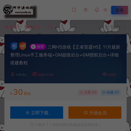
登录
首页
手游资源
正文
我要投稿
三网H5游戏【王者雷霆H5】11月最新
#
推荐
整理Linux手工服务端+GM超级后台+GM授权后台+详细
搭建教程
冷雨泽ღ
2022-11-04
2,203
30
点赞 (
0
)
收藏 (0)
¥
星钻
立即下载
升级会员
下载不了？请联系网站客服提交链接错误！