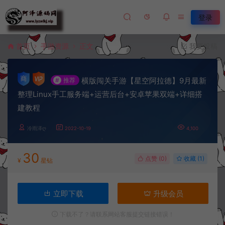
登录
首页
手游资源
正文
我要投稿
横版闯关手游【星空阿拉德】9月最新
#
推荐
整理Linux手工服务端+运营后台+安卓苹果双端+详细搭
建教程
冷雨泽ღ
2022-10-19
4,100
30
点赞 (
0
)
收藏 (1)
¥
星钻
立即下载
升级会员
下载不了？请联系网站客服提交链接错误！