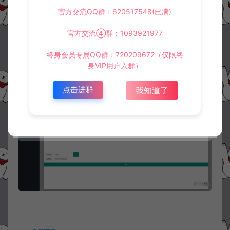
官方交流QQ群：620517548(已满)
官方交流④群：1093921977
终身会员专属QQ群：720209672（仅限终
身VIP用户入群）
点击进群
我知道了