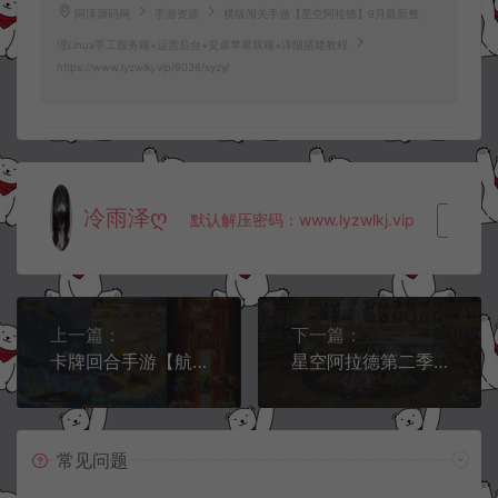
阿泽源码网
手游资源
横版闯关手游【星空阿拉德】9月最新整
理Linux手工服务端+运营后台+安卓苹果双端+详细搭建教程
https://www.lyzwlkj.vip/9036/syzy/
冷雨泽ღ
默认解压密码：www.lyzwlkj.vip
复制
上一篇：
下一篇：
卡牌回合手游【航海王强者意志】10月最新整理Win一键服务端+运营后台+CDK卡密授权后台+安卓苹果双端+详细搭建教程
星空阿拉德第二季配套xls完整表
常见问题