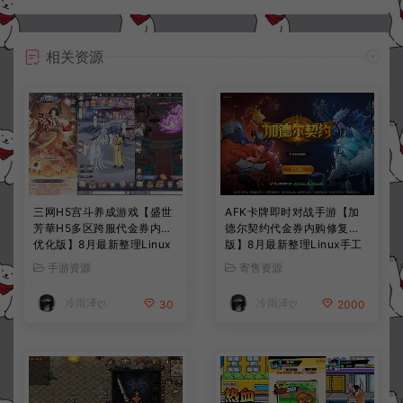
相关资源
三网H5宫斗养成游戏【盛世
AFK卡牌即时对战手游【加
芳華H5多区跨服代金券内购
德尔契约代金券内购修复
优化版】8月最新整理Linux
版】8月最新整理Linux手工
手工服务端+CDK授权后台
服务端+前后端全套源码+CD
手游资源
寄售资源
+全资源安卓+详细搭建教程
K授权后台+安卓苹果双端
+视频教程
+详细搭建教程+视频教程
冷雨泽ღ
冷雨泽ღ
30
2000