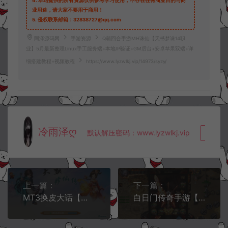
4.
本站提供的所有资源仅供参考学习使用，不存在任何商业目的与商
业用途，请大家不要用于商用！
5.
侵权联系邮箱：32838727@qq.com
阿泽源码网
手游资源
Q萌回合手游MH诛仙【天书梦诛14职
业】5月最新整理Linux手工服务端+本地IP验证+GM后台+安卓苹果双端+详
细搭建教程+视频教程
https://www.lyzwlkj.vip/14973/syzy/
冷雨泽ღ
默认解压密码：www.lyzwlkj.vip
复制
上一篇：
下一篇：
MT3换皮大话【大梦修仙传】5月最新整理Linux手工服务端+配套源码+管理后台+GM后台+安卓苹果双端+详细搭建教程+视频教程
白日门传奇手游【单职业纵横精修版】5月最新整理Win一键服务端+GM后台+安卓+详细搭建教程+视频教程