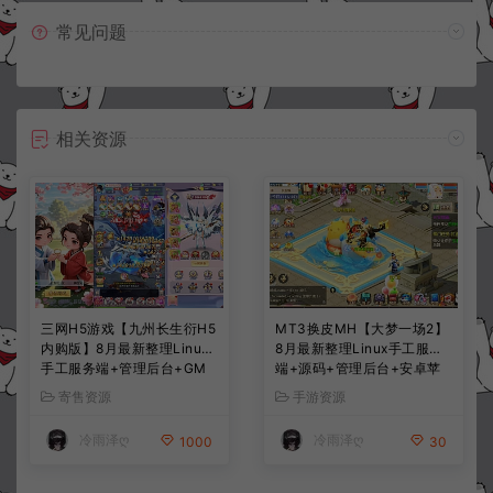
常见问题
相关资源
三网H5游戏【九州长生衍H5
MT3换皮MH【大梦一场2】
内购版】8月最新整理Linux
8月最新整理Linux手工服务
手工服务端+管理后台+GM
端+源码+管理后台+安卓苹
授权后台+简易安卓客户端
果双端+详细搭建教程+视频
寄售资源
手游资源
+详细搭建教程+视频教程
教程
冷雨泽ღ
冷雨泽ღ
1000
30