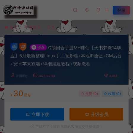
登录
首页
手游资源
正文
我要投稿
Q萌回合手游MH诛仙【天书梦诛14职
#
推荐
业】5月最新整理Linux手工服务端+本地IP验证+GM后台
+安卓苹果双端+详细搭建教程+视频教程
冷雨泽ღ
2023-05-04
3,063
30
点赞 (
0
)
收藏 (0)
¥
星钻
立即下载
升级会员
下载不了？请联系网站客服提交链接错误！