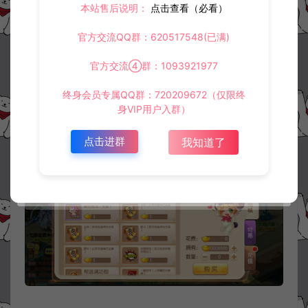
本站售后说明：
点击查看（必看）
官方交流QQ群：620517548(已满)
官方交流④群：1093921977
终身会员专属QQ群：720209672（仅限终
身VIP用户入群）
点击进群
我知道了