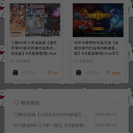
三网H5宫斗养成游戏【盛世
AFK卡牌即时对战手游【加
芳華H5多区跨服代金券内购
德尔契约代金券内购修复
优化版】8月最新整理Linux
版】8月最新整理Linux手工
手工服务端+CDK授权后台
服务端+前后端全套源码+CD
手游资源
寄售资源
+全资源安卓+详细搭建教程
K授权后台+安卓苹果双端
+视频教程
+详细搭建教程+视频教程
冷雨泽ღ
冷雨泽ღ
30
2000
猜你喜欢
三网H5游戏【九州长生衍H5内购版】8月最新整理Linux手工服务端+管理后台+GM授权后台+简易安卓客户端+详细搭建教程+视频教程
2026-08-07
MT3换皮MH【大梦一场2】8月最新整理Linux手工服务端+源码+管理后台+安卓苹果双端+详细搭建教程+视频教程
2026-08-07